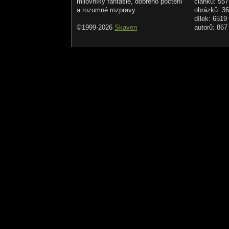
milovníky fantasie, dobrého počtení
článků: 557
a rozumné rozpravy.
obrázků: 3
dílek: 6519
©1999-2026
Skaven
autorů: 867