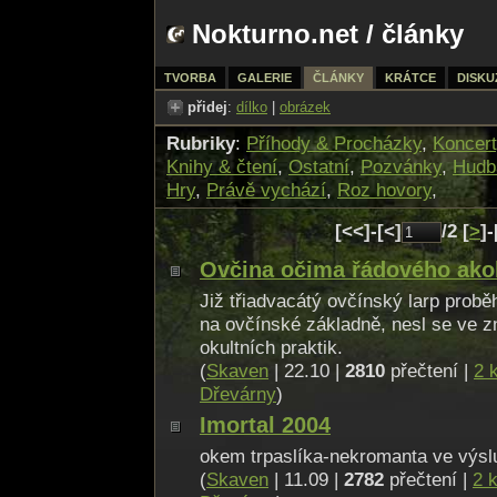
Nokturno.net
/
články
TVORBA
GALERIE
ČLÁNKY
KRÁTCE
DISKU
přidej
:
dílko
|
obrázek
Rubriky
:
Příhody & Procházky
,
Koncert
Knihy & čtení
,
Ostatní
,
Pozvánky
,
Hudb
Hry
,
Právě vychází
,
Roz hovory
,
[<<]-[<]
/2 [
>
]-
Ovčina očima řádového ako
Již třiadvacátý ovčínský larp probě
na ovčínské základně, nesl se ve
okultních praktik.
(
Skaven
| 22.10 |
2810
přečtení |
2 
Dřevárny
)
Imortal 2004
okem trpaslíka-nekromanta ve výsl
(
Skaven
| 11.09 |
2782
přečtení |
2 