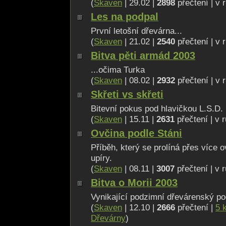
(
Skaven
| 29.02 |
2898
přečtení | v 
Les na podpal
První letošní dřevárna...
(
Skaven
| 21.02 |
2540
přečtení | v 
Bitva pěti armád 2003
...očima Turka
(
Skaven
| 08.02 |
2932
přečtení | v 
Skřeti vs skřeti
Bitevní pokus pod hlavičkou L.S.D.
(
Skaven
| 15.11 |
2631
přečtení | v 
Ovčina podle Stáni
Příběh, který se prolíná přes více 
upíry.
(
Skaven
| 08.11 |
3007
přečtení | v 
Bitva o Morii 2003
Vynikající podzimní dřevárenský po
(
Skaven
| 12.10 |
2666
přečtení |
5 
Dřevárny
)