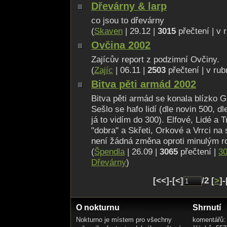
Dřevárny & larp
co jsou to dřevárny
(
Skaven
| 29.12 |
3015
přečtení | v 
Ovčina 2002
Zajícův report z podzimní Ovčiny.
(
Zajíc
| 06.11 |
2503
přečtení | v rub
Bitva pěti armád 2002
Bitva pěti armád se konala blízko 
Sešlo se hafo lidí (dle novin 500, d
já to vidím do 300). Elfové, Lidé a T
"dobra" a Skřeti, Orkové a Vrrci na 
není žádná změna oproti minulým
(
Špendla
| 26.09 |
3065
přečtení |
30
Dřevárny
)
[<<]-[<]
/2 [
>
]-
O nokturnu
Shrnutí
Nokturno je místem pro všechny
komentářů: