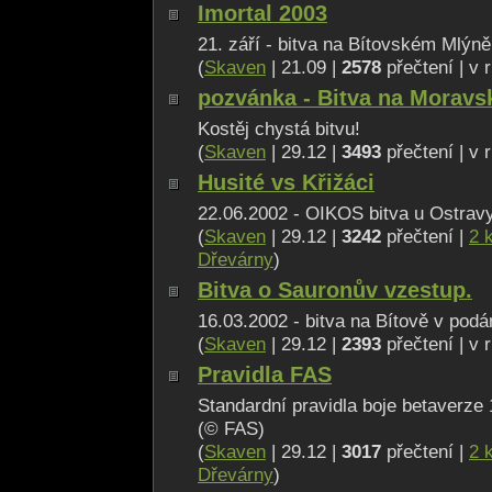
Imortal 2003
21. září - bitva na Bítovském Mlýně
(
Skaven
| 21.09 |
2578
přečtení | v 
pozvánka - Bitva na Moravs
Kostěj chystá bitvu!
(
Skaven
| 29.12 |
3493
přečtení | v 
Husité vs Křižáci
22.06.2002 - OIKOS bitva u Ostrav
(
Skaven
| 29.12 |
3242
přečtení |
2 
Dřevárny
)
Bitva o Sauronův vzestup.
16.03.2002 - bitva na Bítově v pod
(
Skaven
| 29.12 |
2393
přečtení | v 
Pravidla FAS
Standardní pravidla boje betaverze 
(© FAS)
(
Skaven
| 29.12 |
3017
přečtení |
2 
Dřevárny
)