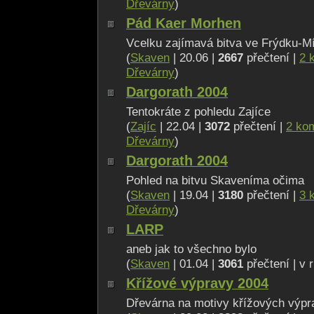
Dřevárny
)
Pád Kaer Morhen
Vcelku zajímavá bitva ve Frýdku-Mí
(
Skaven
| 20.06 |
2667
přečtení |
2 
Dřevárny
)
Dargorath 2004
Tentokráte z pohledu Zajíce
(
Zajíc
| 22.04 |
3072
přečtení |
2 ko
Dřevárny
)
Dargorath 2004
Pohled na bitvu Skaveníma očima
(
Skaven
| 19.04 |
3180
přečtení |
3 
Dřevárny
)
LARP
aneb jak to všechno bylo
(
Skaven
| 01.04 |
3061
přečtení | v 
Křížové výpravy 2004
Dřevárna na motivy křížových výpr