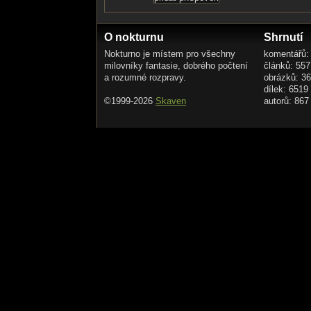
O nokturnu
Shrnutí
Nokturno je místem pro všechny
komentářů:
milovníky fantasie, dobrého počtení
článků: 557
a rozumné rozpravy.
obrázků: 3
dílek: 6519
©1999-2026
Skaven
autorů: 867