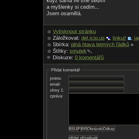
když sama ve tmě sedím
a myšlenky si cedím...
Jsem osamělá.
Vytisknout stránku
Záložkovat:
del.icio.us
,
linkuj!
,
ja
Sbírka:
plná hlava letmých řádků
»
Štítky:
smutek
,
Diskuze:
0 komentářů
Přidat komentář
jméno:
email:
slovy 1:
zpráva: