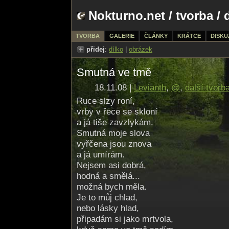
Nokturno.net
/
tvorba
/ 
TVORBA
GALERIE
ČLÁNKY
KRÁTCE
DISKU
přidej
:
dílko
|
obrázek
Smutná ve tmě
18.11.08 |
Levianth
,
@
,
další tvorb
Ruce slzy roní,
vrby v řece se skloní
a já tiše zavzlykám.
Smutná moje slova
vyřčena jsou znova
a já umírám.
Nejsem asi dobrá,
hodná a smělá...
možná bych měla.
Je to můj chlad,
nebo lásky hlad,
připadám si jako mrtvola,