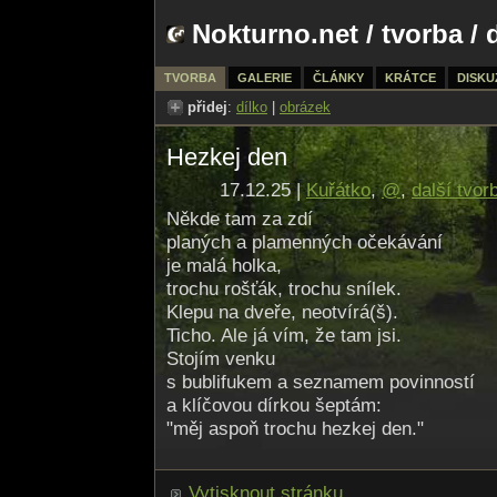
Nokturno.net
/
tvorba
/ 
TVORBA
GALERIE
ČLÁNKY
KRÁTCE
DISKU
přidej
:
dílko
|
obrázek
Hezkej den
17.12.25 |
Kuřátko
,
@
,
další tvor
Někde tam za zdí
planých a plamenných očekávání
je malá holka,
trochu rošťák, trochu snílek.
Klepu na dveře, neotvírá(š).
Ticho. Ale já vím, že tam jsi.
Stojím venku
s bublifukem a seznamem povinností
a klíčovou dírkou šeptám:
"měj aspoň trochu hezkej den."
Vytisknout stránku