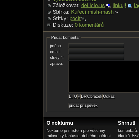
Záložkovat:
del.icio.us
,
linkuj!
,
ja
Sbírka:
Kuřecí mish-mash
»
Štítky:
pocit
,
Diskuze:
0 komentářů
Přidat komentář
jméno:
email:
slovy 1:
zpráva:
O nokturnu
Shrnutí
Nokturno je místem pro všechny
komentářů:
milovníky fantasie, dobrého počtení
článků: 557