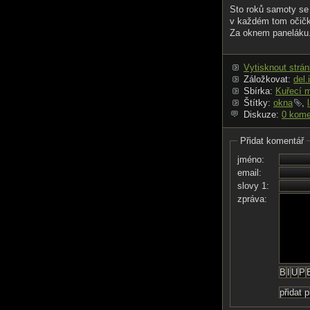
Sto roků samoty se 
v každém tom očičk
Za oknem paneláku
Vytisknout strá
Záložkovat:
del.
Sbírka:
Kuřecí 
Štítky:
okna
,
Diskuze:
0 kome
Přidat komentář
jméno:
email:
slovy 1:
zpráva: