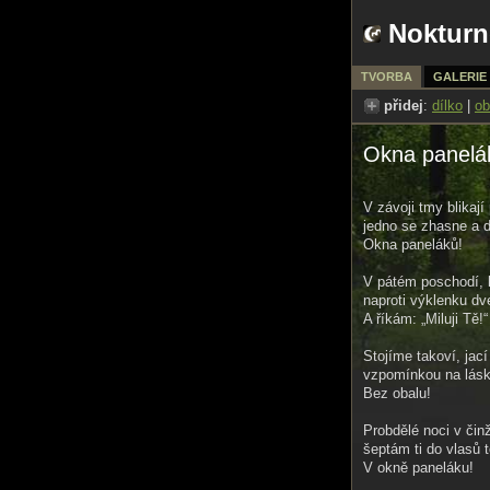
Nokturn
TVORBA
GALERIE
přidej
:
dílko
|
ob
Okna panelá
V závoji tmy blikají
jedno se zhasne a 
Okna paneláků!
V pátém poschodí, 
naproti výklenku dv
A říkám: „Miluji Tě!“
Stojíme takoví, jací
vzpomínkou na lásku
Bez obalu!
Probdělé noci v čin
šeptám ti do vlasů 
V okně paneláku!