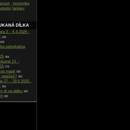
arnost
.
momentka
fantasy
ufalství
UKANÁ DÍLKA
ara 3. - 6.4.2026 -
C
246
360
cká pahorkatina
025
364
iturné 13. -
025
379
 po mapě
383
i nepíšeš?
383
né 27. - 29.6.2025 -
C
384
m tě na dálku
384
ch
385