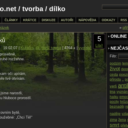
o.net
/
tvorba
/ dílko
ČLÁNKY
KRÁTCE
DISKUZE
AUTOŘI
NÁPOVĚDA
ODKAZY
RSS
rázek
»
při
› ONLINE
5
ků
Líbí!
19.02.07 |
Kuřátko
,
@
,
další tvorba
| 4764 x |
vypínač
› NEJČAS
 prosebně,
Filtr:
druhé rozžehne.
podzim
tem
život
dep
kam oči upírám,
cesta
poezi
eře tvé otvírám.
příroda
..
p
antil
verš
tma
vyznán
 jsme narostli,
haiku
emoc
 hluboce prorostlí.
pocity
hrůz
beznaděj
r
žovním bytě,
naděje
vzt
toužebné: „Chci Tě!“
zima
žena
smrt
přet