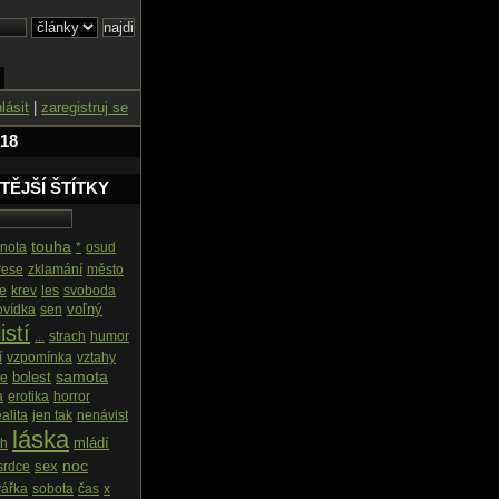
hlásit
|
zaregistruj se
 18
TĚJŠÍ ŠTÍTKY
touha
nota
*
osud
rese
zklamání
město
e
krev
les
svoboda
voľný
ovídka
sen
istí
...
strach
humor
í
vzpomínka
vztahy
samota
bolest
e
a
erotika
horror
ealita
jen tak
nenávist
láska
mládí
ah
noc
sex
srdce
vářka
sobota
čas
x