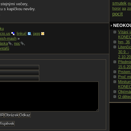
smutek
m
stejnými večery,
horor
aa
zo
u s kapičkou nevěry.
pocit
.
› NEOKO
nku
Vítání j
icio.us
,
linkuj!
,
jagg
KONE
mish-mash
»
hm, 36
láska
,
noc
,
Litenči
ntářů
30.9. -
2.10.2
Předmin
15.6.2
Prstem
Proč m
Minitur
KONE
Objímá
O děte