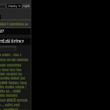
hlásit
|
zaregistruj se
 27
TĚJŠÍ ŠTÍTKY
noc
a
vztahy
.
x
samota
zima
jen tak
boda
vzpomínka
e
horor
krev
tma
ztah
nenávist
les
bolest
povídka
čas
utek
fantasy
žena
ěje
erotika
sobota
*
mládí
ářka
aa
..
lita
zklamání
pocit
dzim
temnota
voľný verš
u
...
antilistí