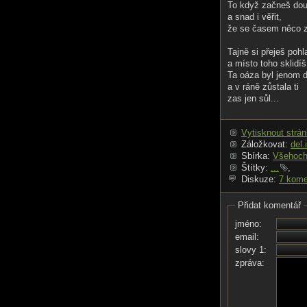
To když začneš dou
a snad i věřit,
že se časem něco 
Tajně si přeješ pohl
a místo toho sklidíš
Ta oáza byl jenom d
a v ráně zůstala ti
zas jen sůl...
Vytisknout strá
Záložkovat:
del.
Sbírka:
Všehoch
Štítky:
...
,
Diskuze:
7 kome
Přidat komentář
jméno:
email:
slovy 1:
zpráva: