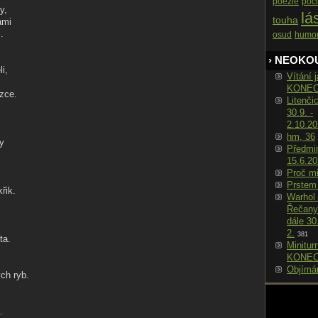
poezie
poci
y,
lá
touha
ami
.
osud
humo
› NEOKO
i,
Vítání j
KONE
zce.
Litenči
30.9. -
2.10.2
hm, 36
vy
Předmin
15.6.2
Proč m
Prstem
řik.
Warhol 
Řečany
dále 30
2.
381
ta.
Minitur
KONE
Objímá
ch ryb.
.