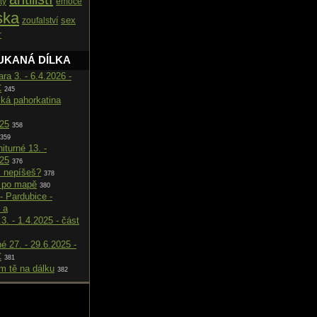
ty
emoce
ska
sex
zoufalství
r
UKANÁ DÍLKA
ara 3. - 6.4.2026 -
C
245
cká pahorkatina
025
358
359
iturné 13. -
025
376
i nepíšeš?
378
 po mapě
380
- Pardubice -
 a
.3. - 1.4.2025 - část
né 27. - 29.6.2025 -
C
381
m tě na dálku
382