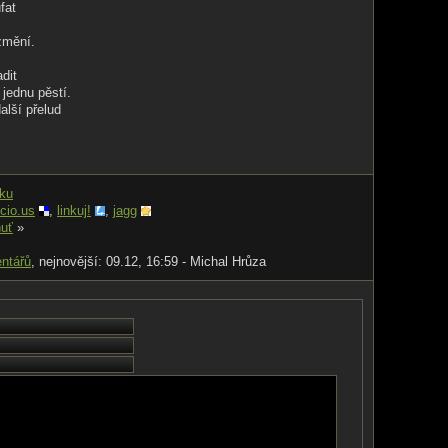
fat
změní.
adit
 jednu pěstí.
alší přelud
nku
icio.us
,
linkuj!
,
jagg
uť
»
ntářů
, nejnovější: 09.12, 16:59 - Michal Hrůza