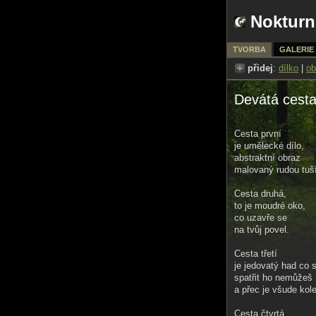
Nokturn
TVORBA
GALERIE
přidej
:
dílko
|
ob
Devátá cest
Cesta první
je umělecké dílo,
abstraktní obraz
malovaný rudou tuší
Cesta druhá,
to je moudré oko,
co uzavře se
na tvůj povel.
Cesta třetí
je jedovatý had co s
spatřit ho nemůžeš
a přec je všude kol
Cesta čtvrtá,