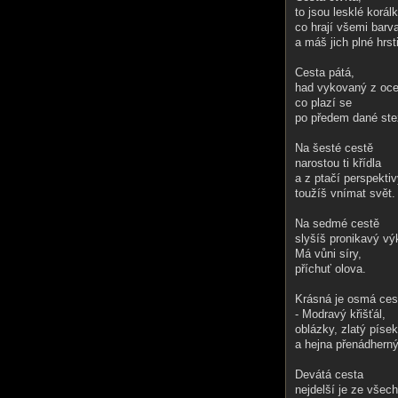
to jsou lesklé korálk
co hrají všemi barv
a máš jich plné hrsti
Cesta pátá,
had vykovaný z ocel
co plazí se
po předem dané ste
Na šesté cestě
narostou ti křídla
a z ptačí perspekti
toužíš vnímat svět.
Na sedmé cestě
slyšíš pronikavý výk
Má vůni síry,
příchuť olova.
Krásná je osmá ces
- Modravý křišťál,
oblázky, zlatý písek
a hejna přenádherný
Devátá cesta
nejdelší je ze všech