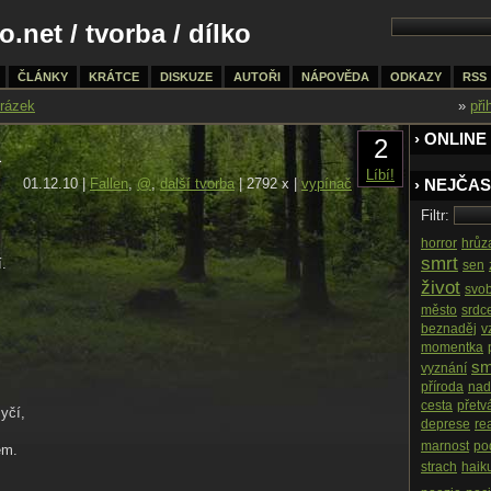
o.net
/
tvorba
/ dílko
ČLÁNKY
KRÁTCE
DISKUZE
AUTOŘI
NÁPOVĚDA
ODKAZY
RSS
rázek
»
při
› ONLINE
2
a
Líbí!
01.12.10 |
Fallen
,
@
,
další tvorba
| 2792 x |
vypínač
› NEJČAS
Filtr:
horror
hrůz
smrt
.
sen
život
svo
město
srdc
beznaděj
v
momentka
sm
vyznání
příroda
nad
cesta
přetv
yčí,
deprese
rea
marnost
po
em.
strach
haik