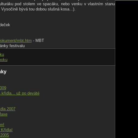
ulturáku pod stolem ve spacáku, nebo venku v vlastním stanu
 Vysočině bývá tou dobou slušná kosa...).
deček
/dokument/mbt.htm
- MBT
ránky festivalu
nku
ooku
nky
2009
křídla... už po deváté
dla 2007
Maxe
en!
Křídla!
 2005