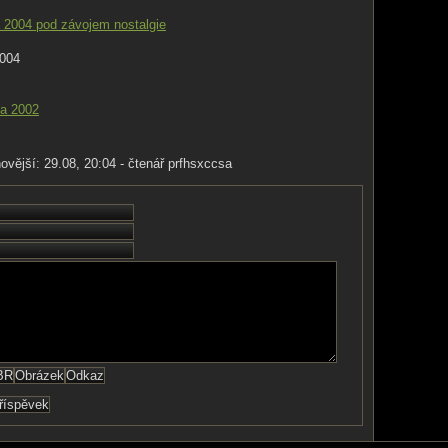
a 2004 pod závojem nostalgie
2004
la 2002
novější: 29.08, 20:04 - čtenář prfhsxccsa