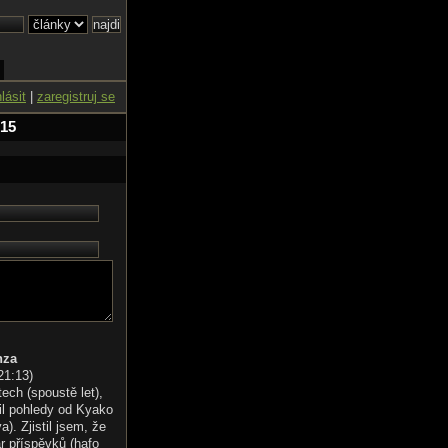
hlásit
|
zaregistruj se
 15
nza
21:13
)
tech (spoustě let),
il pohledy od Kyako
). Zjistil jsem, že
r příspěvků (hafo