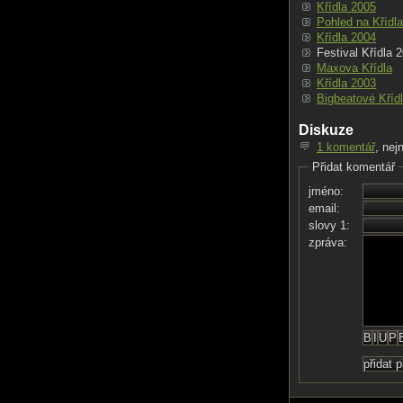
Křídla 2005
Pohled na Křídl
Křídla 2004
Festival Křídla 
Maxova Křídla
Křídla 2003
Bigbeatové Kříd
Diskuze
1 komentář
, nej
Přidat komentář
jméno:
email:
slovy 1:
zpráva: