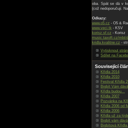
oba. Spát se dá v k
(což nedoporučuji. Na
Odkazy:
www.o5.cz
- O5 & Ra
www.veci.tk
- KSV
korisz.sf.cz
- Korisz
music.taxoft.cz/mbt
kridla.kvalitne.cz
- st
Vytisknout strá
Sdílet na Faceb
Související člá
Křídla 2014
Křídla 2010
Festival Křídla 
Bigbít Vám dává 
Křídla budou...
Křídla 2007
Pozvánka na Kří
Křídla 2006 od 
Křídla 2006
Křídla už za týd
Bigbít vám dává 
Bigbítová Křídla