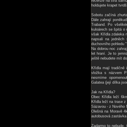
recenze na svá samiz
holdujete krapet tvrdš
Sobotu začíná zhurt
Dále zahrají poněkud
Traband. Po všelik
kuloárech se špitá o
však Křídla zdaleka 
napsali na jedněch 
duchovního pohledu "h
Na dobrou noc zahraj
let hraní. Je to jem
ještě nebudete mít d
Křídla mají tradičně
vložka s názvem Pa
nesmíme opomenout 
Galatea (její dílka jso
Jak na Křídla?
Obec Křídla leží 6
Křídla leží na trase
Sázavou - z Nového M
Olešná na Moravě 4k
autobusová zastávka (
Zadarmo to nebude, t