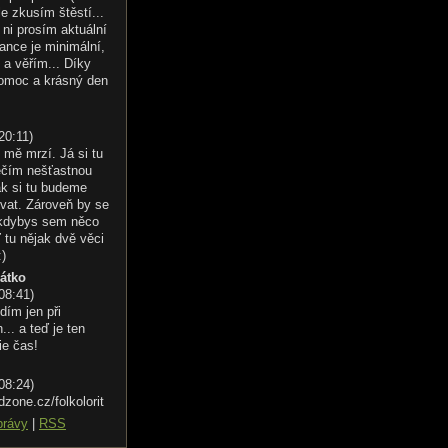
le zkusím štěstí...
ni prosím aktuální
ance je minimální,
 a věřím... Díky
omoc a krásný den
20:11
)
 mě mrzí. Já si tu
éčím nešťastnou
ak si tu budeme
vat. Zároveň by se
 kdybys sem něco
 tu nějak dvě věci
:)
řátko
 08:41
)
dím jen při
.. a teď je ten
ie čas!
 08:24
)
dzone.cz/folkolorit
právy
|
RSS