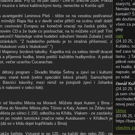
datová alba. Prý už se pálí další - Live in Sněžné 2004. Pokud
starých), a
í muzice s lehce kališnickými texty, nenechte si Koríše ujít!
Nemáte na 
kontakt? Š
a avantgardní Leninova Pleš - těšte se na veselou podívanou!
ale doufám
 mírnější Rapa Nui a v devět večer přifrčí na scénu staří dobří
všem za p
ém cestování Evropou se konečně vracejí na česká pódia. V
přeji
 novém CD a že bude co poslouchat, na to můžete vzít jed! Tím
natir
nekončí! Následuje volné hudební sdružení Veselá Zubatá ( oníž
(24.10.25, 
stránkách: "Z hudebního pohledu je to strašná příšernost, z
Kuřátko, to
lubokost volá k hlubokosti".")
teď zase l
í Majerovy brzdové tabulky. Kapelka má za sebou téměř dvacet
lásku. :) T
ná a příjemná hudba, která potěší každého hudbymilce. A pokud
pěkně noto
ost, večer uzavřou Cucarachas.
mi hodilo,
napsalo, ať
 i dětský program - Divadlo Matěje Šefrny a zjeví se i kulturní
po sobě... 
su vrané koně (velmi speciální lidová píseň). Samozřejmě
Básnící básníky, mezi nimiž se jistojistě zjeví i Johanka
čtenář Ku
u k nalezení v sekci lidé).
(24.10.25,
já sem cho
rozchodech.
km od Nového Města na Moravě. Můžete dojet Autem z Brna -
novej poez
 z Brna do Nového Města přes Tišnov a Kaly, Autem ze Žďáru nad
Utrhor
ěsta po silnici č.150, odbočka na Křídla, Vlakem - ze zastávky
(03.06.25,
m po modré turistické značce nebo Autobusem - v Křídlech je
https://ban
dá se v klidu dojet kupříkladu z Brna)
všechny z
akže šetřete. Vstupné je po 120,- na každý den nebo 200,- na