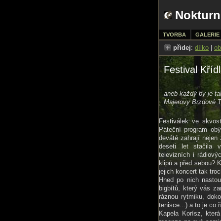
Nokturn
TVORBA
GALERIE
přidej
:
dílko
|
ob
Festival Kříd
aneb každý by je ta
Majerovy Brzdové Ta
Festiválek ve skvos
Páteční program obý
deváté zahrají neje
deseti let stačila 
televizních i rádiov
klipů a před sebou? K
jejich koncert tak tr
Hned po nich nastou
bigbítů, který vás z
ráznou rytmiku, doko
tenisce...) a to je co ř
Kapela Korísz, kte