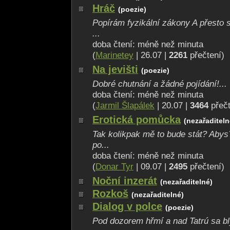
Hráč
(poezie)
Popírám fyzikální zákony A přesto 
...
doba čtení: méně než minuta
(
Marinetey
| 26.07 |
2261
přečtení)
Na jevišti
(poezie)
Dobré chutnání a žádné pojídání!...
doba čtení: méně než minuta
(
Jarmil Šlapálek
| 20.07 |
3464
přeč
Erotická pomůcka
(nezařaditeln
Tak kolikpak mě to bude stát? Abys
po...
doba čtení: méně než minuta
(
Donar Tyr
| 09.07 |
2495
přečtení)
Noční inzerát
(nezařaditelné)
Rozkoš
(nezařaditelné)
Dialog v polce
(poezie)
Pod dozorem hřmí a nad Tatrú sa bl