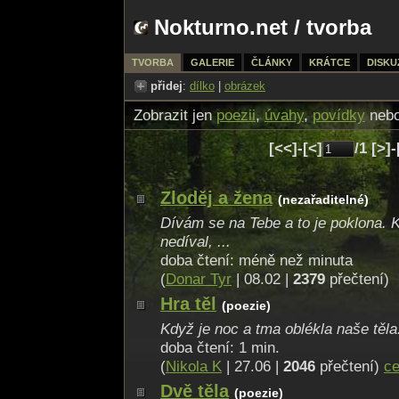
Nokturno.net
/
tvorba
TVORBA
GALERIE
ČLÁNKY
KRÁTCE
DISKU
přidej
:
dílko
|
obrázek
Zobrazit jen
poezii
,
úvahy
,
povídky
neb
[<<]-[<]
/1 [>]
Zloděj a žena
(nezařaditelné)
Dívám se na Tebe a to je poklona.
nedíval, ...
doba čtení: méně než minuta
(
Donar Tyr
| 08.02 |
2379
přečtení)
Hra těl
(poezie)
Když je noc a tma oblékla naše těla.
doba čtení: 1 min.
(
Nikola K
| 27.06 |
2046
přečtení)
ce
Dvě těla
(poezie)