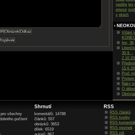
naděje
les
emoce
svo
x
strach
› NEOKO
Vítání j
KONE
hm, 36
Litenči
30.9. -
2.10.2
Předmin
15.6.2
Proč m
Prstem
Ňáký tr
O děte
Objímá
Shrnutí
RSS
RSS článků
 pro všechny
komentářů: 14788
RSS tvorby
 dobrého počtení
článků: 557
RSS komentá
.
obrázků: 3653
RSS novinek
dílek: 6519
RSS zdi
n
autorů: 867