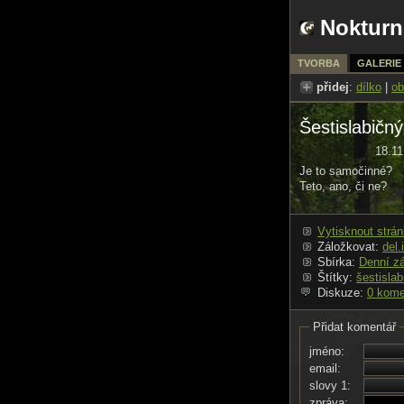
Nokturn
TVORBA
GALERIE
přidej
:
dílko
|
ob
Šestislabičn
18.11
Je to samočinné?
Teto, ano, či ne?
Vytisknout strá
Záložkovat:
del.
Sbírka:
Denní z
Štítky:
šestislab
Diskuze:
0 kome
Přidat komentář
jméno:
email:
slovy 1:
zpráva: