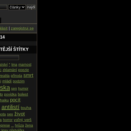
hlásit
|
zaregistruj se
 14
TĚJŠÍ ŠTÍTKY
alství
*
tma
marnost
c
zklamání
poezie
smrt
realita
příroda
mládí
j
podzim
áska
sen
humor
bolest
to
povídka
pocit
haiku
antilistí
touha
a
život
sex
nota
voľný verš
ka
horror
eprese
...
hrůza
žena
y
krev
přetvářka