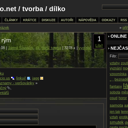
o.net
/
tvorba
/ dílko
ČLÁNKY
KRÁTCE
DISKUZE
AUTOŘI
NÁPOVĚDA
ODKAZY
RSS
rázek
»
při
› ONLINE
1
ý rým
Líbí!
.08 |
Jarmil Šlapálek
,
@
,
další tvorba
| 3278 x |
vypínač
› NEJČAS
Filtr:
vztahy
zouf
no
vyznání
nku
vzpomínka
icio.us
,
linkuj!
,
jagg
..
.
beznadě
áznamy - veršovánky
»
l
fantasy
ičný
,
sobota
měs
ntářů
osud
horor
samota
a
jen tak
tem
vztah
eroti
smutek
d
cesta
pocit