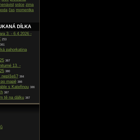
nenávist
srdce
zima
boda
čas
momentka
UKANÁ DÍLKA
ara 3. - 6.4.2026 -
C
253
361
cká pahorkatina
025
367
iturné 13. -
025
380
i nepíšeš?
384
 po mapě
386
able s Kateřinou
386
ch
387
m tě na dálku
387
řů