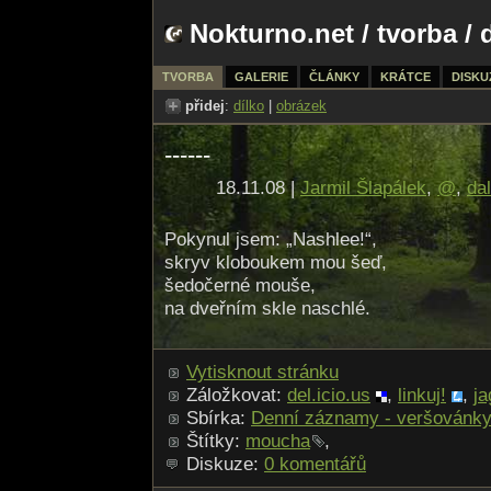
Nokturno.net
/
tvorba
/ 
TVORBA
GALERIE
ČLÁNKY
KRÁTCE
DISKU
přidej
:
dílko
|
obrázek
------
18.11.08 |
Jarmil Šlapálek
,
@
,
dal
Pokynul jsem: „Nashlee!“,
skryv kloboukem mou šeď,
šedočerné mouše,
na dveřním skle naschlé.
Vytisknout stránku
Záložkovat:
del.icio.us
,
linkuj!
,
ja
Sbírka:
Denní záznamy - veršovánk
Štítky:
moucha
,
Diskuze:
0 komentářů