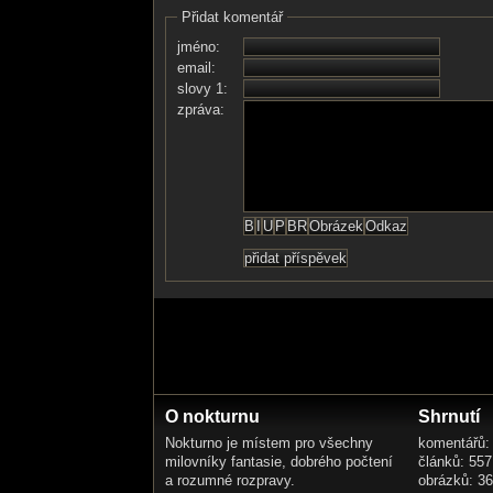
Přidat komentář
jméno:
email:
slovy 1:
zpráva:
O nokturnu
Shrnutí
Nokturno je místem pro všechny
komentářů:
milovníky fantasie, dobrého počtení
článků: 557
a rozumné rozpravy.
obrázků: 3