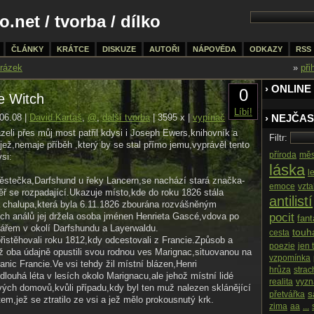
o.net
/
tvorba
/ dílko
ČLÁNKY
KRÁTCE
DISKUZE
AUTOŘI
NÁPOVĚDA
ODKAZY
RSS
rázek
»
při
› ONLINE
0
he Witch
Líbí!
06.08 |
David Kartaš
,
@
,
další tvorba
| 3595 x |
vypínač
› NEJČAS
ázeli přes můj most patřil kdysi i Joseph Ewers,knihovník a
Filtr:
,jež,nemaje příběh ,který by se stal přímo jemu,vyprávěl tento
příroda
měs
si:
láska
l
městečka,Darfshund u řeky Lancern,se nachází stará značka-
emoce
vzt
měř se rozpadající.Ukazuje místo,kde do roku 1826 stála
antilistí
á chalupa,která byla 6.11.1826 zbourána rozvášněným
h análů jej držela osoba jménen Henrieta Gascé,vdova po
pocit
fan
řem v okolí Darfshundu a Layerwaldu.
touh
cesta
řistěhovali roku 1812,kdy odcestovali z Francie.Způsob a
poezie
jen 
íž oba údajně opustili svou rodnou ves Marignac,situovanou na
vzpomínka
anic Francie.Ve vsi tehdy žil místní blázen,Henri
hrůza
strac
dlouhá léta v lesích okolo Marignacu,ale jehož místní lidé
realita
vyzn
vých domovů,kvůli případu,kdy byl ten muž nalezen sklánějící
s
přetvářka
em,jež se ztratilo ze vsi a jež mělo prokousnutý krk.
zima
aa
...