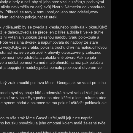
adý a hrdý a než aby si jeho otec vzal cizačku,s podivnými
 nikdy nevkročila za celý svůj život v Německu do kostela-to
ady. Přikradl se tedy k tomu poté,co jeho otec odešel,vzav
sklem jediného pokoje,načež utekl.
viděla,aniž by se zvedla z křesla,nebo podívala k oknu.Když
 je daleko,zvedla se přece jen z křesla,došla k velké truhle
 ní vytáhla hlubokou železnou nádobu tvaru polo-koule a
č.Poté vešla na dvorek a napumpovala do nádoby ze staré
 vody.Když se vrátila, položila trochu dříví na malou,cihlovou
sti,nad níž se ve zdi zděl kruhovitý otvor,zavřený železnou
 pomocí hole odstrčila a zahákla vně otvoru.Pak se jala
evo a udělat pomocí kamnů malé ohniště,na něž pak položila
ř ,stoupající z nádoby,počal pomalu proplouvat otvorem ve
 starý zrak zrcadlit postavu Mons. Georga,jak se vrací po tichu
dech,nyní vytahuje klíč a odemyká hlavní vchod.Vidí,jak za
etkají se v hale.Syn počne na otce křičet a lomit rukama-otec
se synem hádat a nakonec se mu pokusí uštědřit pohlavek-ale
,co to vše zrak Mme Gascé uzřel,měli její ruce napráci
o kousku provázku a jeho omotání kolem malé železné tyče.