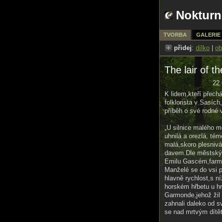
Nokturn
TVORBA
GALERIE
přidej
:
dílko
|
ob
The lair of t
22.
K lidem,kteří přech
folklorista v Sasích
příběh o své rodné v
„U silnice malého 
uhnilá a orezlá, té
malá,skoro plesniv
davem.Dle městskýc
Emilu Gascém,farmá
Manželé se do vsi p
hlavně rychlost,s n
horském hřbetu u hr
Garmonde,jehož žil 
zahnali daleko od s
se nad mrtvým dítět