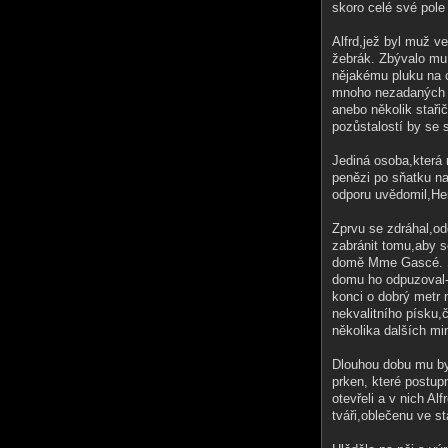
skoro celé své pole
Alfrd,jež byl muž v
žebrák. Zbývalo mu 
nějakému pluku na 
mnoho nezadaných da
anebo několik staři
pozůstalostí by se s
Jediná osoba,která 
penězi po sňatku na
odporu uvědomil,He
Zprvu se zdráhal,od
zabránit tomu,aby s
domě Mme Gascé. St
domu ho odpuzoval-a
konci o dobrý metr 
nekvalitního písku,
několika dalších mi
Dlouhou dobu mu byl
prken, které postu
otevřeli a v nich Al
tváři,oblečenu ve s