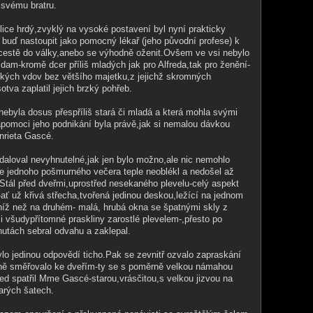
 svému bratru.
elice hrdý,zvyklý na vysoké postavení byl nyní prakticky
buď nastoupit jako pomocný lékař (jeho původní profese) k
cestě do války,anebo se výhodně oženit.Ovšem ve vsi nebylo
m-kromě dcer příliš mladých jak pro Alfreda,tak pro ženění-
čkých vdov bez většího majetku,z jejichž skromných
otva zaplatil jejich brzký pohřeb.
nebyla dosus přespříliš stará či mladá a která mohla svými
pomoci jeho podnikání byla právě,jak si nemalou dávkou
nrieta Gascé.
daloval nevyhnutelné,jak jen bylo možno,ale nic nemohlo
e jednoho pošmurného večera teple neoblékl a nedošel až
ál před dveřmi,uprostřed nesekaného plevelu-celý aspekt
ť už křivá střecha,tvořená jedinou deskou,ležící na jednom
níž než na druhém- malá, hrubá okna se špatnými skly z
či všudypřítomné praskliny zarostlé plevelem-,přesto po
nutách sebral odvahu a zaklepal.
o jedinou odpovědí ticho.Pak se zevnitř ozvalo zapraskání
pně směřovalo ke dveřím-ty se s poměrně velkou námahou
fred spatřil Mme Gascé-starou,vrásčitou,s velkou jizvou na
tarých šatech.