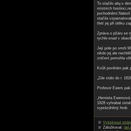
To stačilo aby,v de
místních hostinci,
pochodněmi.Nalezli s
stačila vzpamatovat j
třetí jej při útěku zap
Zpráva o pžáru se ry
rychle-snad v obavě
Její pole po smrti 
nikdo jej ale nechtě
zničení pomohla vět
Kvůli pověrám pak p
„Zde stálo do r. 182
Profesor Ewers pak
„Henrieta Ewersová 
1828 vyhrabat ostat
vyprázdněný hrob.
Vytisknout strá
Záložkovat:
del.