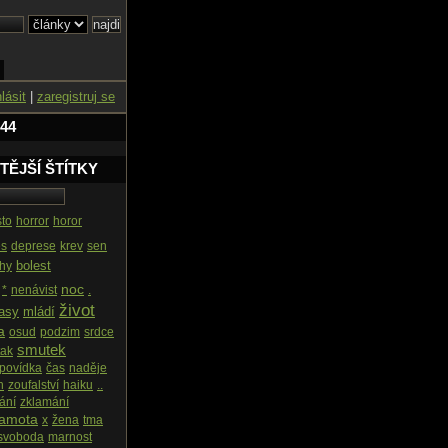
hlásit
|
zaregistruj se
 44
TĚJŠÍ ŠTÍTKY
to
horror
horor
es
deprese
krev
sen
bolest
ahy
noc
*
nenávist
.
život
tasy
mládí
a
osud
podzim
srdce
smutek
tak
povídka
čas
naděje
h
zoufalství
haiku
..
ání
zklamání
amota
x
žena
tma
svoboda
marnost