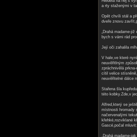
Hlěděla na něj s v
a rty staženými v t
Opět chvíli stál a 
dveře znovu zavřít,p
„Drahá madame-již d
bych s vámi rád pro
Její oči zahalila mlh
V hale,ve které nyn
neuvěřitlným způso
zpráchnivělá prkna
cítil velice stísněn
neuvěřitelné dálce 
Stařena šla kupřed
této kobky.Zde,v je
Alfred,který se ješ
místnosti hromady s
načervenalými tekut
křehké,rozviklané k
Gascé,počal mluvit:
„Drahá madame-jak j