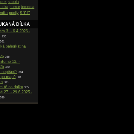
sex
sobota
rotika
humor
temnota
smrt
ntka
pocity
UKANÁ DÍLKA
ara 3. - 6.4.2026 -
C
250
361
cká pahorkatina
025
366
iturné 13. -
025
380
i nepíšeš?
384
 po mapě
384
ch
385
m tě na dálku
385
né 27. - 29.6.2025 -
386