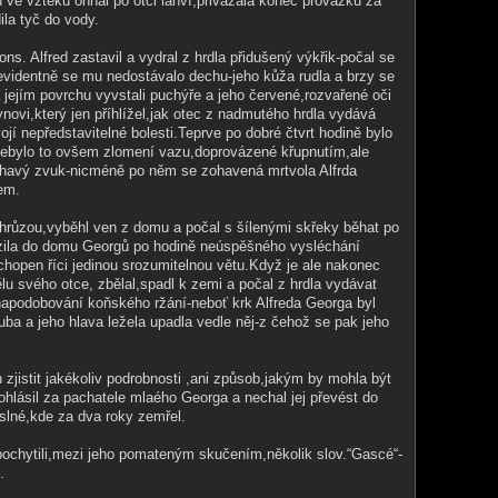
n ve vzteku ohnal po otci láhví,přivázala konec provázku za
ila tyč do vody.
s. Alfred zastavil a vydral z hrdla přidušený výkřik-počal se
evidentně se mu nedostávalo dechu-jeho kůža rudla a brzy se
a jejím povrchu vyvstali puchýře a jeho červené,rozvařené oči
ynovi,který jen příhlížel,jak otec z nadmutého hrdla vydává
jí nepředstavitelné bolesti.Teprve po dobré čtvrt hodině bylo
-nebylo to ovšem zlomení vazu,doprovázené křupnutím,ale
chavý zvuk-nicméně po něm se zohavená mrtvola Alfrda
em.
hrůzou,vyběhl ven z domu a počal s šílenými skřeky běhat po
azila do domu Georgů po hodině neúspěšného vysléchání
chopen říci jedinou srozumitelnou větu.Když je ale nakonec
lu svého otce, zbělal,spadl k zemi a počal z hrdla vydávat
apodobování koňského ržání-neboť krk Alfreda Georga byl
ba a jeho hlava ležela upadla vedle něj-z čehož se pak jeho
zjistit jakékoliv podrobnosti ,ani způsob,jakým by mohla být
hlásil za pachatele mlaého Georga a nechal jej převést do
slné,kde za dva roky zemřel.
pochytili,mezi jeho pomateným skučením,několik slov.“Gascé“-
.