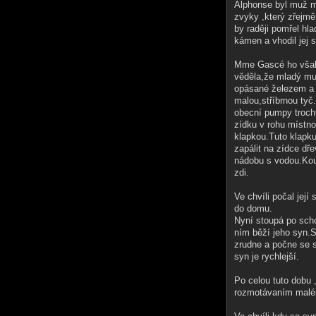
Alphonse byl muž ml
zvyky ,který zřejmě
by raději pomřel hl
kámen a vhodil jej 
Mme Gascé ho však 
věděla,že mladý muž
opásané železem a z
malou,stříbrnou ty
obecní pumpy trochu
zídku v rohu místno
klapkou.Tuto klapku
zapálit na zídce dř
nádobu s vodou.Kou
zdi.
Ve chvíli počal její
do domu.
Nyní stoupá po scho
ním běží jeho syn.S
zrudne a počne se 
syn je rychlejší.
Po celou tuto dobu 
rozmotávaním maléh