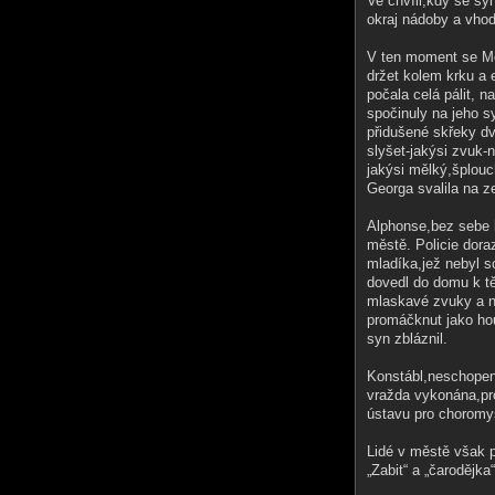
Ve chvíli,kdy se sy
okraj nádoby a vhod
V ten moment se Mon
držet kolem krku a 
počala celá pálit, n
spočinuly na jeho s
přidušené skřeky dvo
slyšet-jakýsi zvuk
jakýsi mělký,šplou
Georga svalila na z
Alphonse,bez sebe 
městě. Policie dor
mladíka,jež nebyl s
dovedl do domu k tě
mlaskavé zvuky a n
promáčknut jako hou
syn zbláznil.
Konstábl,neschopen 
vražda vykonána,pro
ústavu pro choromy
Lidé v městě však 
„Zabit“ a „čarodějka“