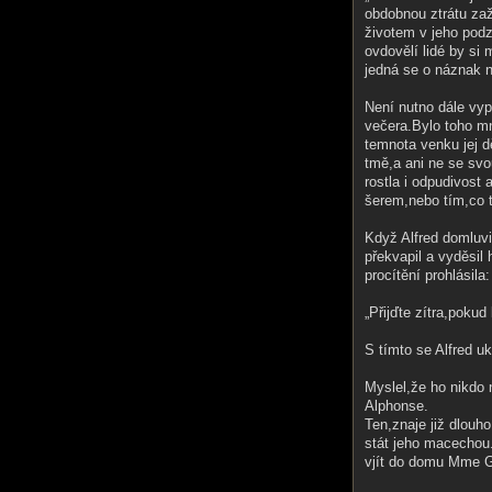
obdobnou ztrátu zaž
životem v jeho podz
ovdovělí lidé by si 
jedná se o náznak ná
Není nutno dále vy
večera.Bylo toho mno
temnota venku jej d
tmě,a ani ne se sv
rostla i odpudivost
šerem,nebo tím,co t
Když Alfred domluvil
překvapil a vyděsil
procítění prohlásila:
„Přijďte zítra,pok
S tímto se Alfred uk
Myslel,že ho nikdo 
Alphonse.
Ten,znaje již dlouh
stát jeho macechou.
vjít do domu Mme G