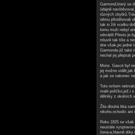
Garmond,který se d
údajně navštěvoval,
různých zbytků.Trá
němu přistěhovali o
tak si žili vcelku 
tomu muži nebyl ani 
odvrátili.Přesto je
mluvili tak tiše a 
dne však,po jedné 
Garmonda již také n
nechal jej přepsat p
Mons. Gascé byl ne
jej možno vidět,jak
a jak se nakonec n
Toto ovšem netrval
malé políčko,jež,i 
dělníky z okolních v
Žila dlouhá léta sa
nikoho,nchodíc ani 
Roku 1825 se však s
neustále vyspravov
žena-a,hlavně díky 