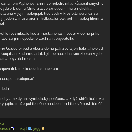
n oznámení Alphonovi smrti,se několik mladíků,posilněných v
nevydalo k domu Mme Gascé se sudem lihu a několika
tařenu v jejím pokoji,jak tiše sedí v křesle.Dříve ,než se
í jeden z můžů prořízl hrdlo,další pak polil ji i pokoj lihem a
álil.
chle rozšířila,ale lidé z města nehasili požár v domě příliš
,aby se jim nepodařilo zachránit obyvatelku.
Mme Gascé připadla obci-z domu pak zbyla jen hala a holé zdi-
l koupit ani zadarmo a tak byl ,po roce chátrání,zbořen-v jeho
šina obyvatel města.
řipevnili k místu ceduli,s nápisem:
6 doupě čarodějnice“ „
 dodal:
nebyla nikdy,ani symbolicky pohřbena a když chtěli lidé roku
ky jejího muže,pohřbeného na obecním hřbitově,našli téměř
nku
icio.us
,
linkuj!
,
jagg