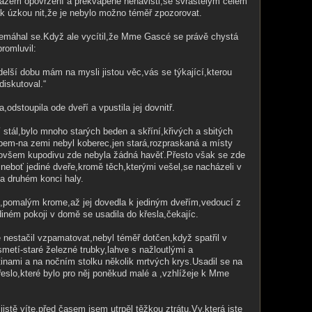
ýrazem opovržení a překvapené nenávisti,se svraštělým čelem
ak úzkou nit,že je nebylo možno téměř zpozorovat.
přemáhal se.Když ale vycítil,že Mme Gascé se právě chystá
romluvil:
elší dobu mám na mysli jistou věc,vás se týkající,kterou
diskutoval.“
a,odstoupila ode dveří a vpustila jej dovnitř.
í stál,bylo mnoho starých beden a skříní,křivých a sbitých
bem-na zemi nebyl koberec,jen stará,rozpraskaná a místy
-ovšem kupodivu zde nebyla žádná havěť.Přesto však se zde
ě,neboť jediné dveře,kromě těch,kterými vešel,se nacházeli v
na druhém konci haly.
u,pomalým krome,až jej dovedla k jediným dveřím,vedoucí z
diném pokoji v domě se usadila do křesla,čekajíc.
tě nestačil vzpamatovat,nebyl téměř dotčen,když spatřil v
metí-staré železné trubky,lahve s nažloutlými a
inami a na nočním stolku několik mrtvých krys.Usadil se na
řeslo,které bylo pro něj poněkud malé a ,vzhlížeje k Mme
istě víte,před časem jsem utrpěl těžkou ztrátu.Vy,která jste