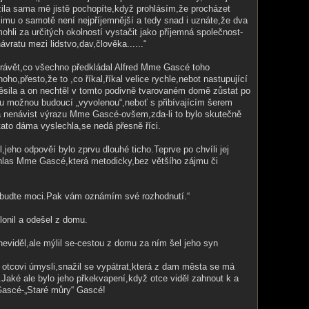
ila sama mě jistě pochopíte,když prohlásím,že procházet
imu o samotě není nejpříjemnější a tedy snad i uznáte,že dva
mohli za určitých okolností vystačit jako příjemná společnost-
vratu mezi lidstvo,dav,člověka......“
právět,co všechno předkládal Alfred Mme Gascé toho
ho,přesto,že to ,co říkal,říkal velice rychle,nebot nastupující
ěsila a on nechtěl v tomto podivně tvarovaném domě zůstat po
ou možnou budoucí „vyvolenou“,neboť s přibívajícím šerem
 a nenávist výrazu Mme Gascé-ovšem,zda-li to bylo skutečně
ato dáma vyslechla,se nedá přesně říci.
,jeho odpověí bylo zprvu dlouhé ticho.Teprve po chvíli jej
 hlas Mme Gascé,která metodicky,bez většího zájmu či
ud budte moci.Pak vám oznámím své rozhodnutí.“
lonil a odešel z domu.
neviděl,ale mýlil se-cestou z domu za ním šel jeho syn
o otcovi úmysli,snažil se vypátrat,která z dam města se má
Jaké ale bylo jeho přkekvapení,když otce viděl zahnout k a
ascé-„Staré můry“ Gascé!