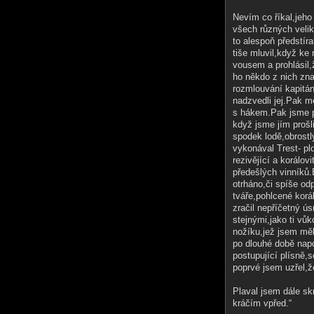
Nevím co říkal,jeho
všech různých velik
to alespoň předstír
tiše mluvil,když ke
vousem a prohlásil,
ho někdo z nich zna
rozmlouvání kapitán
nadzvedli jej.Pak m
s hákem.Pak jsme p
když jsme jím prošl
spodek lodě,obrostl
vykonával Trest- pl
rezivějící a korálov
předešlých vinníků.B
otrháno,či spíše od
tváře,pohlcené korá
zračil nepříčetný ú
stejnými,jako ti vů
nožíku,jež jsem měl
po dlouhé době napo
postupující plísně,s
poprvé jsem uzřel,že
Plaval jsem dále sk
kráčím vpřed.“