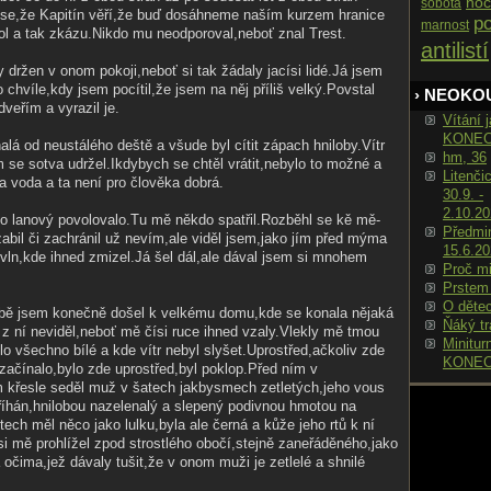
noc
sobota
o se,že Kapitín věří,že buď dosáhneme naším kurzem hranice
po
marnost
hol a tak zkázu.Nikdo mu neodporoval,neboť znal Trest.
antilistí
 držen v onom pokoji,neboť si tak žádaly jacísi lidé.Já jsem
o chvíle,kdy jsem pocítil,že jsem na něj příliš velký.Povstal
› NEOKO
veřím a vyrazil je.
Vítání j
KONE
alá od neustálého deště a všude byl cítit zápach hniloby.Vítr
hm, 36
m se sotva udržel.Ikdybych se chtěl vrátit,nebylo to možné a
Litenči
la voda a ta není pro člověka dobrá.
30.9. -
2.10.2
o lanový povolovalo.Tu mě někdo spatřil.Rozběhl se kě mě-
Předmin
zabil či zachránil už nevím,ale viděl jsem,jako jím před mýma
15.6.2
o vln,kde ihned zmizel.Já šel dál,ale dával jsem si mnohem
Proč m
Prstem
O děte
obě jsem konečně došel k velkému domu,kde se konala nějaká
Ňáký tr
z ní neviděl,neboť mě čísi ruce ihned vzaly.Vlekly mě tmou
Minitur
lo všechno bílé a kde vítr nebyl slyšet.Uprostřed,ačkoliv zde
KONE
ezačínalo,bylo zde uprostřed,byl poklop.Před ním v
 křesle seděl muž v šatech jakbysmech zetletých,jeho vous
tříhán,hnilobou nazelenalý a slepený podivnou hmotou na
ech měl něco jako lulku,byla ale černá a kůže jeho rtů k ní
si mě prohlížel zpod strostlého obočí,stejně zaneřáděného,jako
očima,jež dávaly tušit,že v onom muži je zetlelé a shnilé