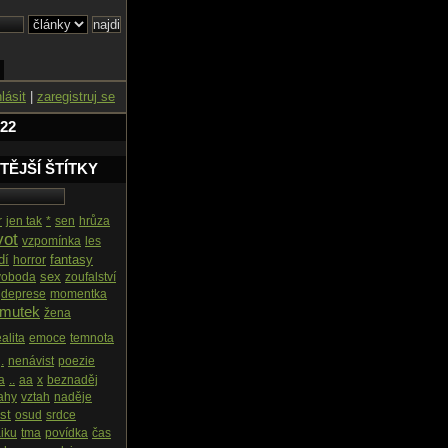
hlásit
|
zaregistruj se
 22
TĚJŠÍ ŠTÍTKY
r
jen tak
*
sen
hrůza
vot
vzpomínka
les
dí
fantasy
horror
sex
voboda
zoufalství
deprese
momentka
mutek
žena
ealita
emoce
temnota
.
nenávist
poezie
a
..
aa
x
beznaděj
ahy
vztah
naděje
st
osud
srdce
iku
tma
povídka
čas