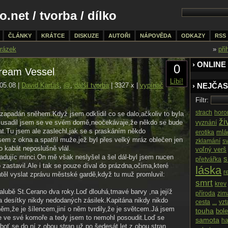
o.net
/
tvorba
/ dílko
ČLÁNKY
KRÁTCE
DISKUZE
AUTOŘI
NÁPOVĚDA
ODKAZY
RSS
rázek
»
při
› ONLINE
0
Dream Vessel
Líbí!
05.08 |
David Kartaš
,
@
,
další tvorba
| 3327 x |
vypínač
› NEJČAS
Filtr:
strach
horo
zapadán sněhem.Když jsem odklidil co se dalo,ačkoliv to byla
ži
t,usadil jsem se ve svém domě,neočekávaje,že někdo se bude
vyznání
at.Tu jsem ale zaslechl,jak se s praskáním někdo
mlá
erotika
jsem z okna a spatřil muže,jež byl přes velký mráz oblečen jen
zklamání
s
o kabát neposlušně vlál.
voľný verš
dujíc minci.On mě však neslyšel a šel dál-byl jsem nucen
s
přetvářka
o zastavil.Ale i tak se pouze díval do prázdna,očima,které
láska
r
htěl vyslat zprávu městské gardě,když tu muž promluvil:
smrt
krev
palubě St.Cerano dva roky.Loď dlouhá,tmavé barvy ,na jejíž
příroda
zim
 a desítky nikdy nedodaných zásilek.Kapitána nikdy nikdo
cesta
...
vzt
 něm,že je šílencem,jiní o něm tvrdily,že je světcem.Já jsem
touha
bole
ze ve své komoře a tedy jsem to nemohl posoudit.Loď se
samota
ha
boť se do ní z obou stran už po šedesát let z obou stran