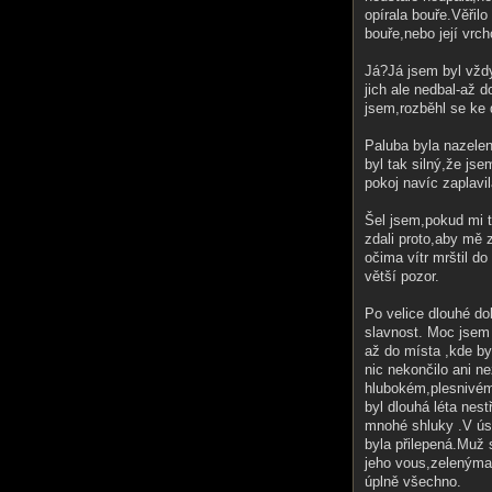
opírala bouře.Věřil
bouře,nebo její vrc
Já?Já jsem byl vždy
jich ale nedbal-až d
jsem,rozběhl se ke d
Paluba byla nazelen
byl tak silný,že jse
pokoj navíc zaplavi
Šel jsem,pokud mi t
zdali proto,aby mě 
očima vítr mrštil d
větší pozor.
Po velice dlouhé d
slavnost. Moc jsem 
až do místa ,kde by
nic nekončilo ani n
hlubokém,plesnivém
byl dlouhá léta nes
mnohé shluky .V úst
byla přilepená.Muž 
jeho vous,zelenýma 
úplně všechno.