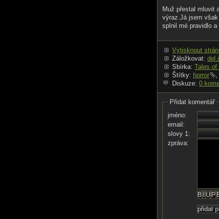
Muž přestal mluvit 
výraz.Já jsem však
splnil mé pravidlo a
Vytisknout strá
Záložkovat:
del.
Sbírka:
Tales of 
Štítky:
horror
Diskuze:
0 kome
Přidat komentář
jméno:
email:
slovy 1:
zpráva: