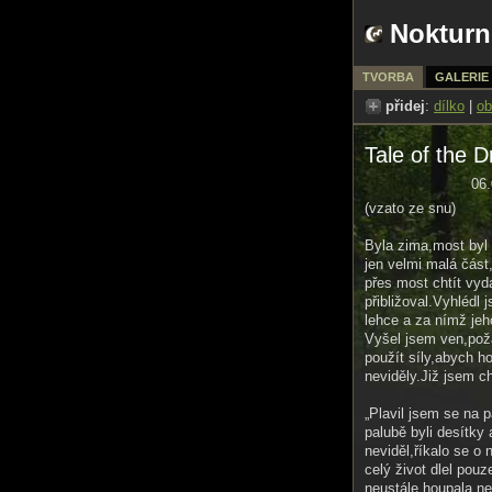
Nokturn
TVORBA
GALERIE
přidej
:
dílko
|
ob
Tale of the 
06.
(vzato ze snu)
Byla zima,most byl 
jen velmi malá čás
přes most chtít vyd
přibližoval.Vyhlédl 
lehce a za nímž jeh
Vyšel jsem ven,poža
použít síly,abych h
neviděly.Již jsem c
„Plavil jsem se na 
palubě byli desítky
neviděl,říkalo se o
celý život dlel pou
neustále houpala,ne