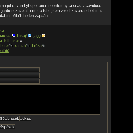
a na jeho tváři byl opět onen nepřítomný,či snad vícevidoucí
 gardu nezavolal a místo toho jsem zvedl závoru,neboť muž
 dal mi příběh hoden zapsání.
nku
icio.us
,
linkuj!
,
jagg
a Toll-taker
»
,
horor
,
strach
,
hrůza
,
ntářů