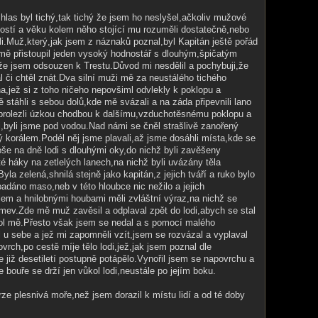
 hlas byl tichý,tak tichý že jsem ho neslyšel,ačkoliv mužové
ostí a věku kolem něho stojící mu rozuměli dostatečně,nebo
ali.Muž,který,jak jsem z náznaků poznal,byl Kapitán ještě pořád
 mě přistoupil jeden vysoký hodnostář s dlouhým,špičatým
že jsem odsouzen k Trestu.Důvod mi nesdělil a pochybuji,že
l či chtěl znát.Dva silní muži mě za neustálého tichého
a,jež si z toho ničeho nepovšiml odvlekly k poklopu a
ě stáhli s sebou dolů,kde mě svázali a na záda připevnili lano
rolezli úzkou chodbou k dalšímu,vzduchotěsnému poklopu a
i,byli jsme pod vodou.Nad námi se čněl strašlivě zanořený
ý korálem.Podél něj jsme plavali,až jsme dosáhli místa,kde se
oše na dně lodi s dlouhými oky,do nichž byli zavěšeny
ité háky na zetlelých lanech,na nichž byli uvázány těla
yla zelená,shnilá stejně jako kapitán,z jejich tváří a ruko bylo
padáno maso,neb v této hloubce nic nežilo a jejich
lem a hnilobnými houbami měli zvláštní výraz,na nichž se
smev.Zde mě muž zavěsil a odplaval zpět do lodi,abych se stal
kol mě.Přesto však jsem se nedal a s pomocí malého
 u sebe a jež mi zapomněli vzít,jsem se rozvázal a vyplaval
vrch,po cestě míje tělo lodi,jež,jak jsem poznal dle
e již desetiletí postupně potápělo.Vynořil jsem se napovrchu a
 bouře se drží jen vůkol lodi,neustále po jejím boku.
rze plesnivá moře,než jsem dorazil k místu lidí a od té doby