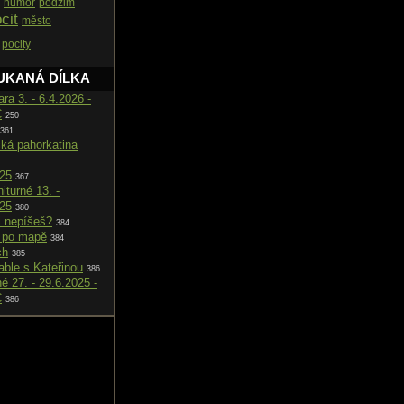
humor
podzim
cit
město
pocity
UKANÁ DÍLKA
ara 3. - 6.4.2026 -
C
250
361
cká pahorkatina
025
367
iturné 13. -
025
380
i nepíšeš?
384
 po mapě
384
ch
385
able s Kateřinou
386
né 27. - 29.6.2025 -
C
386