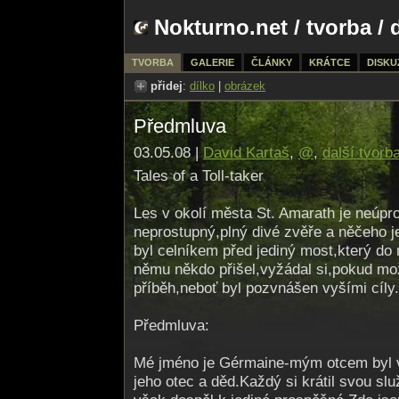
Nokturno.net
/
tvorba
/ 
TVORBA
GALERIE
ČLÁNKY
KRÁTCE
DISKU
přidej
:
dílko
|
obrázek
Předmluva
03.05.08 |
David Kartaš
,
@
,
další tvorb
Tales of a Toll-taker
Les v okolí města St. Amarath je neúpr
neprostupný,plný divé zvěře a něčeho 
byl celníkem před jediný most,který do 
němu někdo přišel,vyžádal si,pokud m
příběh,neboť byl pozvnášen vyšími cíly.
Předmluva:
Mé jméno je Gérmaine-mým otcem byl vý
jeho otec a děd.Každý si krátil svou slu