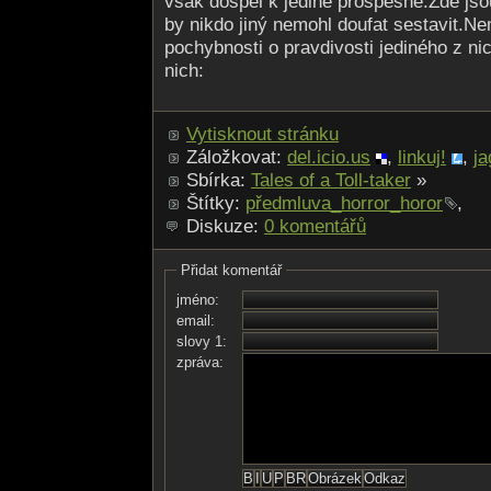
však dospěl k jediné prospěšné.Zde jso
by nikdo jiný nemohl doufat sestavit.
pochybnosti o pravdivosti jediného z ni
nich:
Vytisknout stránku
Záložkovat:
del.icio.us
,
linkuj!
,
ja
Sbírka:
Tales of a Toll-taker
»
Štítky:
předmluva_horror_horor
,
Diskuze:
0 komentářů
Přidat komentář
jméno:
email:
slovy 1:
zpráva: