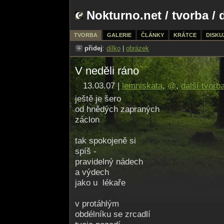
Nokturno.net
/
tvorba
/ 
TVORBA
GALERIE
ČLÁNKY
KRÁTCE
DISKU
přidej
:
dílko
|
obrázek
V neděli ráno
13.03.07 |
lemniskata
,
@
,
další tvorb
ještě je šero
od hnědých zapraných
záclon
tak spokojeně si
spíš -
pravidelný nádech
a výdech
jako u lékaře
v protáhlým
obdélníku se zrcadlí