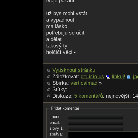
tvoje pozadí
už bys mohl vstát
a vypadnout
má lásko
potřebuju se učit
a dělat
takový ty
holčičí věci -
Vytisknout stránku
Záložkovat:
del.icio.us
,
linkuj!
,
ja
Sbírka:
verticalmad
»
Štítky:
Diskuze:
5 komentářů
, nejnovější: 1
Přidat komentář
jméno:
email:
slovy 1:
zpráva: