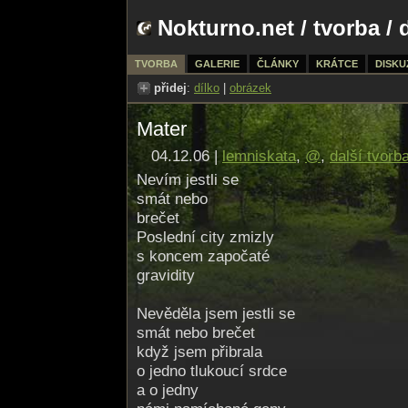
Nokturno.net
/
tvorba
/ 
TVORBA
GALERIE
ČLÁNKY
KRÁTCE
DISKU
přidej
:
dílko
|
obrázek
Mater
04.12.06 |
lemniskata
,
@
,
další tvorb
Nevím jestli se
smát nebo
brečet
Poslední city zmizly
s koncem započaté
gravidity
Nevěděla jsem jestli se
smát nebo brečet
když jsem přibrala
o jedno tlukoucí srdce
a o jedny