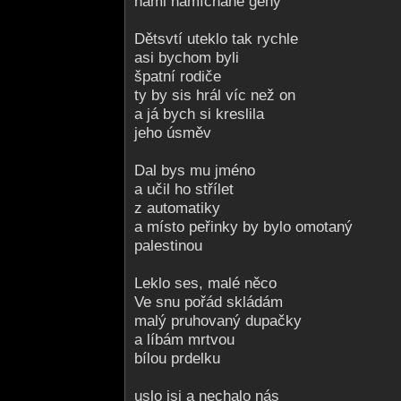
námi namíchané geny
Dětsvtí uteklo tak rychle
asi bychom byli
špatní rodiče
ty by sis hrál víc než on
a já bych si kreslila
jeho úsměv
Dal bys mu jméno
a učil ho střílet
z automatiky
a místo peřinky by bylo omotaný
palestinou
Leklo ses, malé něco
Ve snu pořád skládám
malý pruhovaný dupačky
a líbám mrtvou
bílou prdelku
uslo jsi a nechalo nás