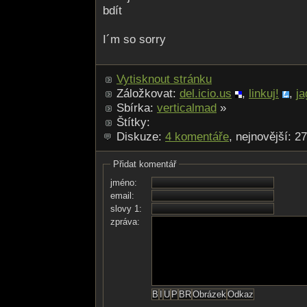
bdít
I´m so sorry
Vytisknout stránku
Záložkovat:
del.icio.us
,
linkuj!
,
ja
Sbírka:
verticalmad
»
Štítky:
Diskuze:
4 komentáře
, nejnovější: 2
Přidat komentář
jméno:
email:
slovy 1:
zpráva: