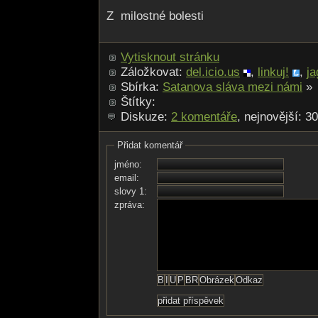
Z milostné bolesti
Vytisknout stránku
Záložkovat:
del.icio.us
,
linkuj!
,
ja
Sbírka:
Satanova sláva mezi námi
»
Štítky:
Diskuze:
2 komentáře
, nejnovější: 3
Přidat komentář
jméno:
email:
slovy 1:
zpráva: