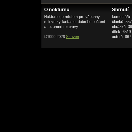
O nokturnu
Shrnutí
Nokturno je místem pro všechny
komentářů:
milovníky fantasie, dobrého počtení
článků: 557
a rozumné rozpravy.
obrázků: 3
dílek: 6519
©1999-2026
Skaven
autorů: 867