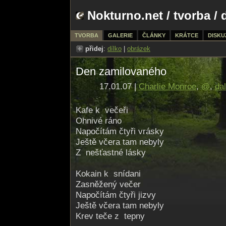
Nokturno.net
/
tvorba
/ 
TVORBA
GALERIE
ČLÁNKY
KRÁTCE
DISKU
přidej
:
dílko
|
obrázek
Den zamilovaného
17.01.07 |
Charlie Monroe
,
@
,
dal
Kafe k večeři
Ohnivé ráno
Napočítám čtyři vrásky
Ještě včera tam nebyly
Z nešťastné lásky
Kokain k snídani
Zasněžený večer
Napočítám čtyři jizvy
Ještě včera tam nebyly
Krev teče z tepny