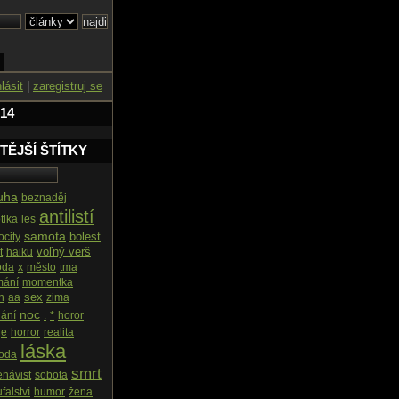
hlásit
|
zaregistruj se
 14
TĚJŠÍ ŠTÍTKY
uha
beznaděj
antilistí
tika
les
samota
bolest
ocity
voľný verš
t
haiku
oda
x
město
tma
mání
momentka
sex
n
aa
zima
noc
ání
.
*
horor
je
horror
realita
láska
roda
smrt
enávist
sobota
falství
humor
žena