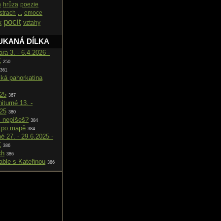
h
hrůza
poezie
strach
...
emoce
pocit
k
vztahy
UKANÁ DÍLKA
ara 3. - 6.4.2026 -
C
250
361
cká pahorkatina
025
367
iturné 13. -
025
380
i nepíšeš?
384
 po mapě
384
né 27. - 29.6.2025 -
C
386
ch
386
able s Kateřinou
386