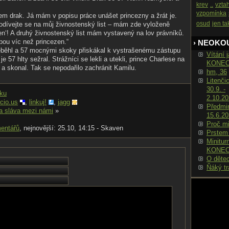
krev
..
vzta
vzpomínka
jsem drak. Já mám v popisu práce unášet princezny a žrát je.
osud
jen ta
odívejte se na můj živnostenský list – mám zde vyloženě
en‘! A druhý živnostenský list mám vystavený na lov právníků.
bou víc než princezen.“
› NEOKO
zeběhl a 57 mocnými skoky přiskákal k vystrašenému zástupu
Vítání j
e 57 hlty sežral. Strážníci se lekli a utekli, prince Charlese na
KONE
e a skonal. Tak se nepodařilo zachránit Kamilu.
hm, 36
Litenči
30.9. -
nku
2.10.2
icio.us
,
linkuj!
,
jagg
Předmin
a sláva mezi námi
»
15.6.2
Proč m
entářů
, nejnovější: 25.10, 14:15 - Skaven
Prstem
Minitur
KONE
O děte
Ňáký tr