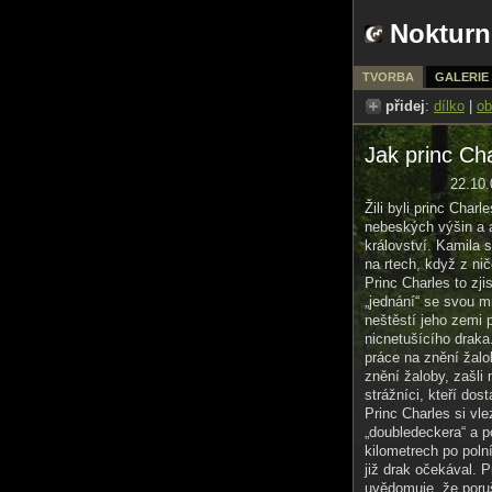
Nokturn
TVORBA
GALERIE
přidej
:
dílko
|
ob
Jak princ Ch
22.10.
Žili byli princ Char
nebeských výšin a 
království. Kamila
na rtech, když z ni
Princ Charles to zji
„jednání“ se svou mi
neštěstí jeho zemi p
nicnetušícího draka
práce na znění žalo
znění žaloby, zašli n
strážníci, kteří dost
Princ Charles si vl
„doubledeckera“ a p
kilometrech po polní
již drak očekával. P
uvědomuje, že poruši