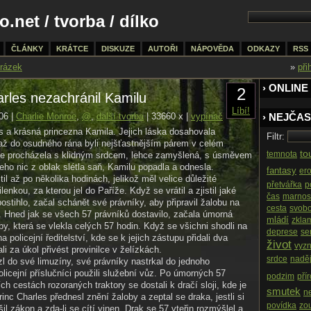
o.net
/
tvorba
/ dílko
ČLÁNKY
KRÁTCE
DISKUZE
AUTOŘI
NÁPOVĚDA
ODKAZY
RSS
rázek
»
při
› ONLINE
2
arles nezachránil Kamilu
Líbí!
06 |
Charlie Monroe
,
@
,
další tvorba
| 33660 x |
vypínač
› NEJČAS
les a krásná princezna Kamila. Jejich láska dosahovala
Filtr:
až do osudného rána byli nejšťastnějším párem v celém
to
temnota
 se procházela s klidným srdcem, lehce zamyšlená, s úsměvem
čeho nic z oblak slétla saň, Kamilu popadla a odnesla.
fantasy
ero
stil až po několika hodinách, jelikož měl velice důležité
přetvářka
p
lenkou, za kterou jel do Paříže. Když se vrátil a zjistil jaké
čas
marnos
ostihlo, začal schánět své právníky, aby připravil žalobu na
cesta
svob
. Hned jak se všech 57 právníků dostavilo, začala úmorná
mládí
zkla
by, která se vlekla celých 57 hodin. Když se všichni shodli na
deprese
se
a policejní ředitelství, kde se k jejich zástupu přidali dva
život
vyzn
ali za úkol přivést provinilce v želízkách.
srdce
nadě
ezl do své limuzíny, své právníky nastrkal do jednoho
olicejní příslučníci použili služební vůz. Po úmorných 57
podzim
pří
ch cestách rozoraných traktory se dostali k dračí sloji, kde je
smutek
n
rinc Charles přednesl znění žaloby a zeptal se draka, jestli si
povídka
zou
l zákon a zda-li se cítí vinen. Drak se 57 vteřin rozmýšlel a