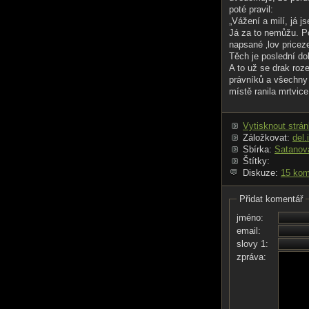
poté pravil:
„Vážení a milí, já 
Já za to nemůžu. P
napsané ‚lov pricez
Těch je poslední do
A to už se drak ro
právníků a všechny j
místě ranila mrtvic
Vytisknout strá
Záložkovat:
del.
Sbírka:
Satanov
Štítky:
Diskuze:
15 kom
Přidat komentář
jméno:
email:
slovy 1:
zpráva: