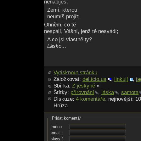
nenapiješ;
Zemí, kterou
neumíš projít;
Ohněm, co tě
nespálí, Vášní, jenž tě nesvádí;
A co jsi vlastně ty?
Lásko
...
Vytisknout stránku
Záložkovat:
del.icio.us
,
linkuj!
,
ja
Sbírka:
Z jeskyně
»
Štítky:
přirovnání
,
láska
,
samota
Diskuze:
4 komentáře
, nejnovější: 1
Hrůza
Přidat komentář
jméno:
email:
slovy 1: