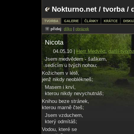
Nokturno.net
/
tvorba
/ 
TVORBA
GALERIE
ČLÁNKY
KRÁTCE
DISKU
přidej
:
dílko
|
obrázek
Nicota
04.05.10 |
Herr Medvěd
,
další tvorb
Jsem medvědem - šaškem,
sedícím u tvých nohou;
Kožichem v létě,
jenž nikdy neoblékneš;
Masem i krví,
kterou nikdy nevychutnáš;
Knihou beze stránek,
kterou marně čteš;
Jsem vzduchem,
který odmítáš;
Vodou, které se