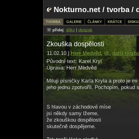
Nokturno.net
/
tvorba
/ 
TVORBA
GALERIE
ČLÁNKY
KRÁTCE
DISKU
přidej
:
dílko
|
obrázek
Zkouška dospělosti
11.02.10 |
Herr Medvěd
,
@
,
další tvorb
Původní text: Karel Kryl
Úprava: Herr Medvěd
Miluji písničky Karla Kryla a proto je mi 
jeho jednu zpotvořil. Pochopím, pokud s
S hlavou v záchodové míse
jsi někdy samy lžeme,
že zkouškou dospělosti
skutečně dospějeme.