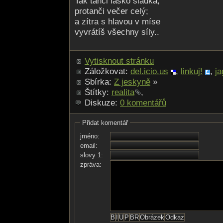
Tak tanči lásko sladká,
protanči večer celý;
a zítra s hlavou v míse
vyvrátíš všechny síly..
Vytisknout stránku
Záložkovat:
del.icio.us
,
linkuj!
,
ja
Sbírka:
Z jeskyně
»
Štítky:
realita
,
Diskuze:
0 komentářů
Přidat komentář
jméno:
email:
slovy 1:
zpráva: