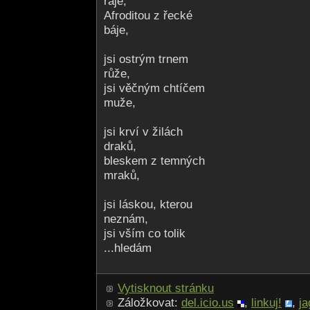
ráje,
Afroditou z řecké
báje,
jsi ostrým trnem
růže,
jsi věčným chtíčem
muže,
jsi krví v žilách
draků,
bleskem z temných
mraků,
jsi láskou, kterou
neznám,
jsi vším co tolik
...hledám
Vytisknout stránku
Záložkovat:
del.icio.us
,
linkuj!
,
ja