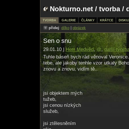
Nokturno.net
/
tvorba
/ 
TVORBA
GALERIE
ČLÁNKY
KRÁTCE
DISKU
přidej
:
dílko
|
obrázek
Sen o snu
29.01.10 |
Herr Medvěd
,
@
,
další tvorb
Tuhle báseň bych rád věnoval Veronice.
tebe, ale jakoby tenhle vzor utkaly Boho
znovu a znovu, vidím tě..
jsi objektem mých
tužeb,
jsi cenou nízkých
služeb,
jsi ztělesněním