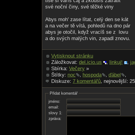
tiše si vaříš čaj a zkoušíš zatratit
své noční činy, své těžké viny
Abys moh' zase lítat, celý den se kát
a na večer tě vítá, pohledů na dno pár
abys je otočil, když vracíš se z lovu
a do svých malých vin, zapadl znovu.
Vytisknout stránku
Záložkovat:
del.icio.us
,
linkuj!
,
ja
Sbírka:
Večery
»
Štítky:
noc
,
hospoda
,
ďábel
,
Diskuze:
7 komentářů
, nejnovější: 2
Přidat komentář
jméno:
email:
slovy 1:
zpráva: