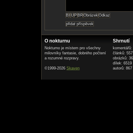
O nokturnu
Shrnutí
Nokturno je místem pro všechny
komentářů:
milovníky fantasie, dobrého počtení
článků: 557
a rozumné rozpravy.
obrázků: 3
dílek: 6519
©1999-2026
Skaven
autorů: 867