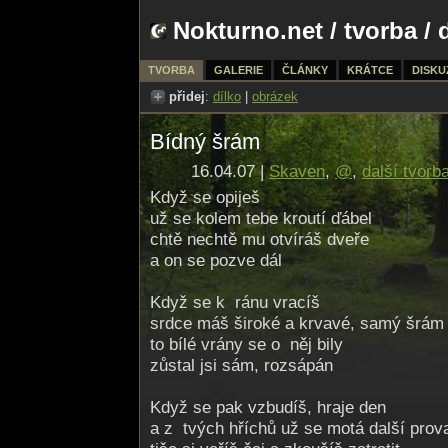
Nokturno.net
/
tvorba
/ 
TVORBA
GALERIE
ČLÁNKY
KRÁTCE
DISKU
přidej
:
dílko
|
obrázek
Bídný šrám
16.04.07 |
Skaven
,
@
,
další tvorb
Když se opiješ
už se kolem tebe kroutí ďábel
chtě nechtě mu otvíráš dveře
a on se pozve dál
Když se k ránu vracíš
srdce máš široké a krvavé, samý šrám
to bílé vrány se o něj bily
zůstal jsi sám, rozsápán
Když se pak vzbudíš, hraje den
a z tvých hříchů už se motá další prov