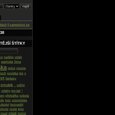
hlásit
|
zaregistruj se
 38
TĚJŠÍ ŠTÍTKY
ce
naděje
vztah
samota
žena
ska
srdce
poezie
trach
povídka
les
x
rt
fantasy
smutek
voľný
..
t
vztahy
jen tak
*
sen
přetvářka
sobota
noc
ota
vzpomínka
ufalství
beznaděj
oboda
cesta
krev
mládí
osud
horror