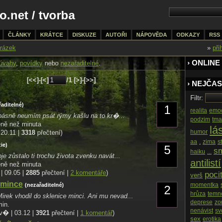
o.net
/
tvorba
ČLÁNKY
KRÁTCE
DISKUZE
AUTOŘI
NÁPOVĚDA
ODKAZY
RSS
rázek
»
při
› ONLINE
úvahy
,
povídky
nebo
nezařaditelné
.
[<<]-[<]
/1 [>]-[>>]
› NEJČAS
Filtr:
řaditelné)
1
realita
emo
ásně neumím psát rýmy kašlu na to kr�...
podzim
tma
éně než minuta
lá
humor
 20.11 |
3318
přečtení)
aa
.
zima
s
ie)
5
sm
haiku
...
je zůstalo ti trochu života zvenku navát...
antilistí
éně než minuta
| 09.05 |
2885
přečtení |
2 komentáře
)
poci
verš
 mince
momentka
(nezařaditelné)
2
hrůza
temn
irek vhodil do sklenice minci. Ani mu nevad...
deprese
zo
min.
nenávist
sv
v� | 03.12 |
3921
přečtení |
1 komentář
)
sex
erotika