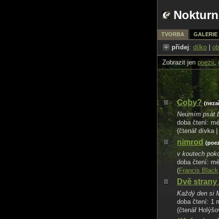
Nokturn
TVORBA
GALERIE
přidej
:
dílko
|
ob
Zobrazit jen
poezii
,
Coby?
(neza
Neumím psát b
doba čtení: m
(čtenář dívka |
nimrod
(poez
v koutech poko
doba čtení: m
(
Francis Black
Dvě strany
Každý den si M
doba čtení: 1 
(čtenář Holýšo