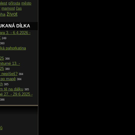
olest
příroda
město
r
marnost
čas
život
uha
UKANÁ DÍLKA
ara 3. - 6.4.2026 -
C
249
360
cká pahorkatina
025
366
iturné 13. -
025
380
i nepíšeš?
384
 po mapě
384
ch
385
m tě na dálku
385
né 27. - 29.6.2025 -
386
řů