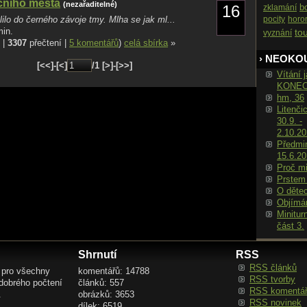
ního města
(nezařaditelné)
16
b
zklamání
ilo do černého závoje tmy. Mlha se jak ml...
pocity
horo
min.
to
vyznání
 |
3307
přečtení |
5 komentářů
)
celá sbírka
»
› NEOKO
[<<]-[<]
/1 [>]-[>>]
Vítání j
KONE
hm, 36
Litenči
30.9. -
2.10.2
Předmin
15.6.2
Proč m
Prstem
O děte
Objímá
Minitur
část 3.
Shrnutí
RSS
RSS článků
 pro všechny
komentářů: 14788
RSS tvorby
 dobrého počtení
článků: 557
RSS komentá
.
obrázků: 3653
RSS novinek
dílek: 6519