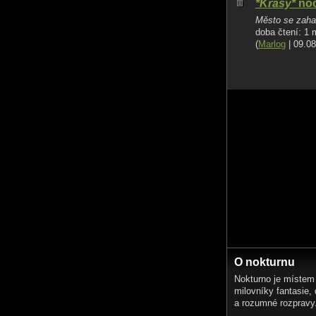
*Krásy*
noč
Město se zahal
doba čtení: 1 
(
Marlog
| 09.08
O nokturnu
Nokturno je místem
milovníky fantasie,
a rozumné rozpravy