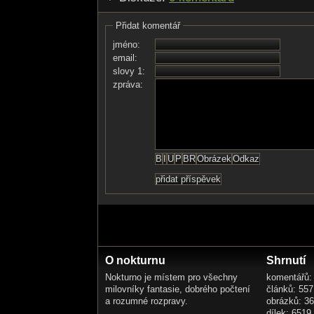
Přidat komentář
jméno:
email:
slovy 1:
zpráva:
O nokturnu
Shrnutí
Nokturno je místem pro všechny
komentářů:
milovníky fantasie, dobrého počtení
článků: 557
a rozumné rozpravy.
obrázků: 3
dílek: 6519