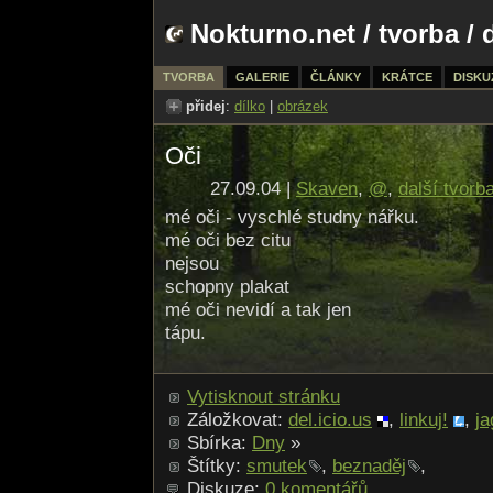
Nokturno.net
/
tvorba
/ 
TVORBA
GALERIE
ČLÁNKY
KRÁTCE
DISKU
přidej
:
dílko
|
obrázek
Oči
27.09.04 |
Skaven
,
@
,
další tvorb
mé oči - vyschlé studny nářku.
mé oči bez citu
nejsou
schopny plakat
mé oči nevidí a tak jen
tápu.
Vytisknout stránku
Záložkovat:
del.icio.us
,
linkuj!
,
ja
Sbírka:
Dny
»
Štítky:
smutek
,
beznaděj
,
Diskuze:
0 komentářů