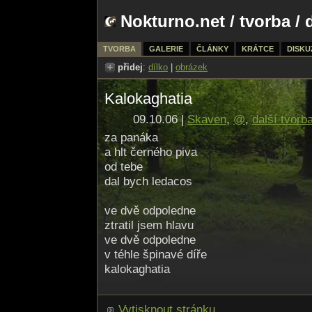
Nokturno.net
/
tvorba
/ 
TVORBA
GALERIE
ČLÁNKY
KRÁTCE
DISKU
přidej
:
dílko
|
obrázek
Kalokaghatia
09.10.06 |
Skaven
,
@
,
další tvorb
za panáka
a hlt černého piva
od tebe
dal bych ledacos
ve dvě odpoledne
ztratil jsem hlavu
ve dvě odpoledne
v téhle špinavé díře
kalokaghatia
Vytisknout stránku