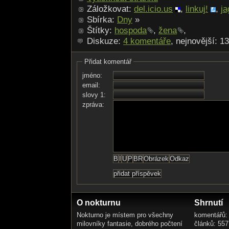
Záložkovat:
del.icio.us
,
linkuj!
,
ja
Sbírka:
Dny
»
Štítky:
hospoda
,
žena
,
Diskuze:
4 komentáře
, nejnovější: 1
Přidat komentář
jméno:
email:
slovy 1:
zpráva:
O nokturnu
Shrnutí
Nokturno je místem pro všechny
komentářů:
milovníky fantasie, dobrého počtení
článků: 557