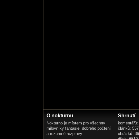
O nokturnu
Shrnutí
Nokturno je místem pro všechny
komentářů:
milovníky fantasie, dobrého počtení
článků: 557
a rozumné rozpravy.
obrázků: 3
dílek: 6519