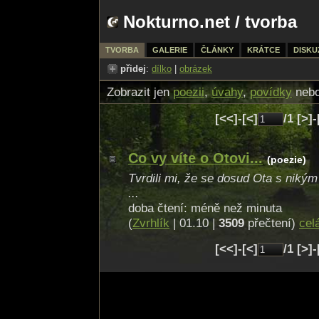
Nokturno.net
/
tvorba
TVORBA
GALERIE
ČLÁNKY
KRÁTCE
DISKU
přidej
:
dílko
|
obrázek
Zobrazit jen
poezii
,
úvahy
,
povídky
neb
[<<]-[<]
/1 [>]
Co vy víte o Otovi...
(poezie)
Tvrdili mi, že se dosud Ota s nikým
...
doba čtení: méně než minuta
(
Zvrhlík
| 01.10 |
3509
přečtení)
cel
[<<]-[<]
/1 [>]