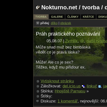
Nokturno.net
/
tvorba
/ 
TVORBA
GALERIE
ČLÁNKY
KRÁTCE
DISKU
přidej
:
dílko
|
obrázek
Práh praktického poznávání
05.08.07 |
Zvrhlík
,
@
,
další tvorb
Může snad muž bez bimbáska
vědět co je pravá láska?
Může! Ale co je sex?
Těžko, když mu piňďour ex.
Vytisknout stránku
Záložkovat:
del.icio.us
,
linkuj!
,
ja
Sbírka:
Hnojiště Parnasu
»
Štítky:
Diskuze:
1 komentář
, nejnovější: 06