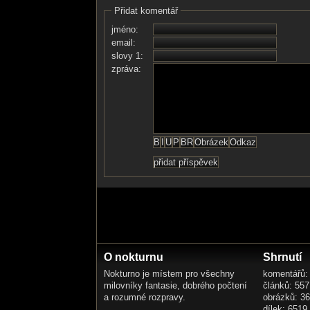
Přidat komentář
jméno:
email:
slovy 1:
zpráva:
O nokturnu
Shrnutí
Nokturno je místem pro všechny
komentářů:
milovníky fantasie, dobrého počtení
článků: 557
a rozumné rozpravy.
obrázků: 3
dílek: 6519