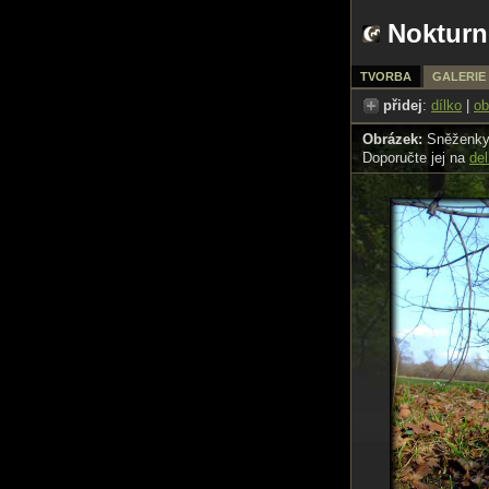
Nokturn
TVORBA
GALERIE
přidej
:
dílko
|
ob
Obrázek:
Sněženky 
Doporučte jej na
del