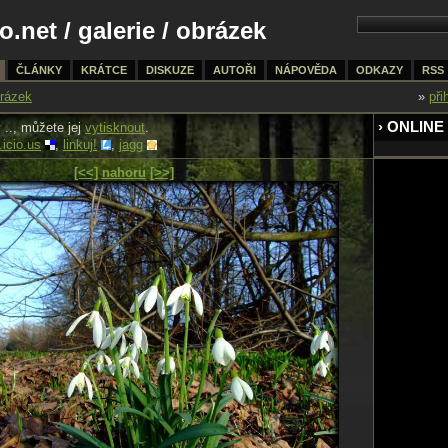
o.net
/
galerie
/ obrázek
ČLÁNKY
KRÁTCE
DISKUZE
AUTOŘI
NÁPOVĚDA
ODKAZY
RSS
rázek
»
při
› ONLINE
.., můžete jej
vytisknout
.
.icio.us
,
linkuj!
,
jagg
[<<]
nahoru
[>>]