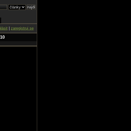
hlásit
|
zaregistruj se
 10