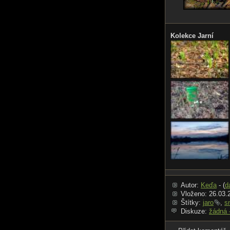
Kolekce Jarní
Autor:
Keďa
- (
d
Vloženo: 26.03.
Štítky:
jaro
,
s
Diskuze:
žádná 