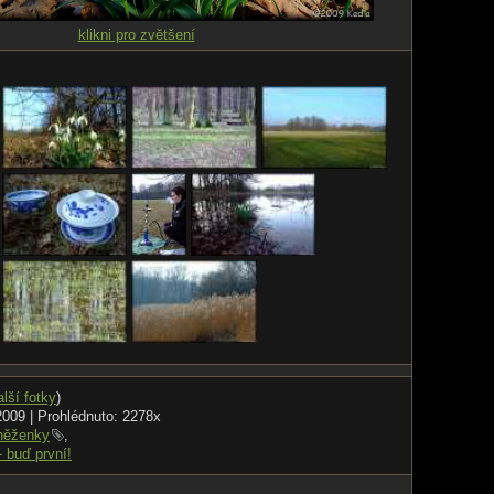
klikni pro zvětšení
alší fotky
)
2009 | Prohlédnuto: 2278x
něženky
,
- buď první!