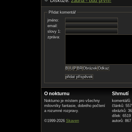
Diskuze:
žádná - buď první!
Přidat komentář
jméno:
email:
slovy 1:
zpráva:
O nokturnu
Shrnutí
Nokturno je místem pro všechny
komentářů:
milovníky fantasie, dobrého počtení
článků: 557
a rozumné rozpravy.
obrázků: 3
dílek: 6519
©1999-2026
Skaven
autorů: 867