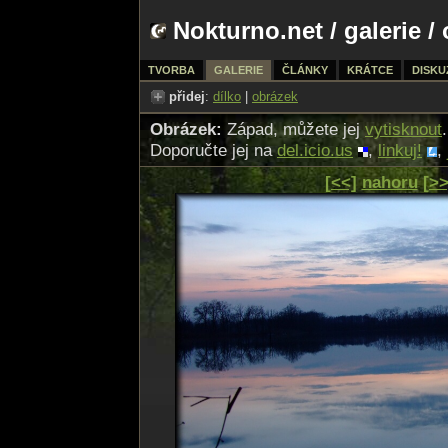
Nokturno.net
/
galerie
/ 
TVORBA
GALERIE
ČLÁNKY
KRÁTCE
DISKU
přidej
:
dílko
|
obrázek
Obrázek:
Západ, můžete jej
vytisknout
.
Doporučte jej na
del.icio.us
,
linkuj!
,
[<<]
nahoru
[>>