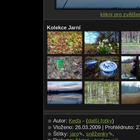
klikni pro zvětše
Kolekce Jarní
Autor:
Keďa
- (
další fotky
)
Vloženo: 26.03.2009 | Prohlédnuto: 
Štítky:
jaro
,
sněženky
,