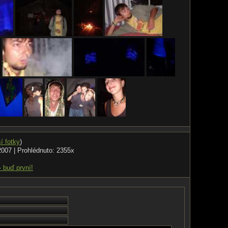
ší fotky
)
2007 | Prohlédnuto: 2355x
- buď první!