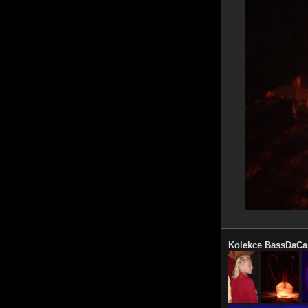
Kolekce BassDaCas