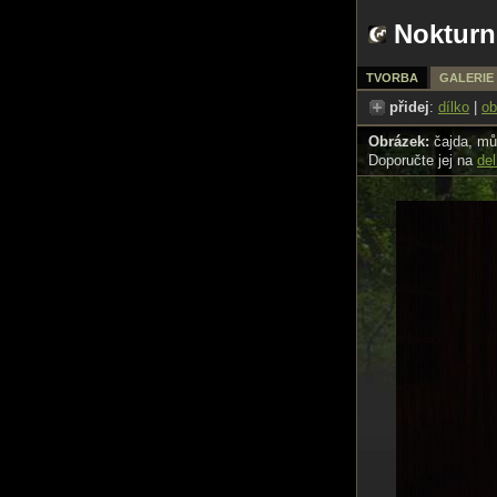
Nokturn
TVORBA
GALERIE
přidej
:
dílko
|
ob
Obrázek:
čajda, mů
Doporučte jej na
del