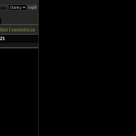
hlásit
|
zaregistruj se
 21