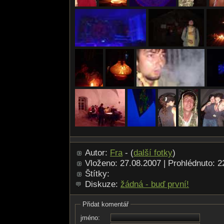
Autor:
Fra
- (
další fotky
)
Vloženo: 27.08.2007 | Prohlédnuto: 
Štítky:
Diskuze:
žádná - buď první!
Přidat komentář
jméno: