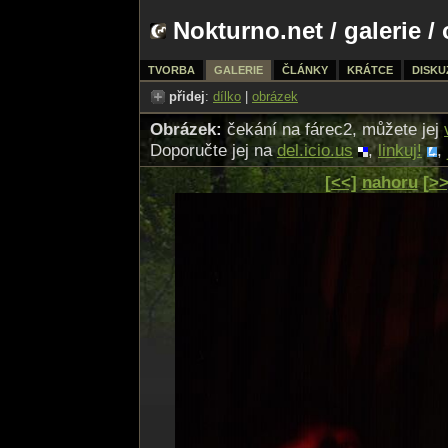
Nokturno.net
/
galerie
/ 
TVORBA
GALERIE
ČLÁNKY
KRÁTCE
DISKU
přidej
:
dílko
|
obrázek
Obrázek:
čekání na fárec2, můžete jej
Doporučte jej na
del.icio.us
,
linkuj!
,
[<<]
nahoru
[>>