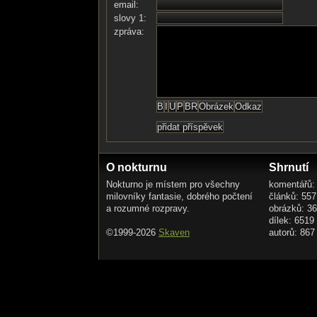
email:
slovy 1:
zpráva:
O nokturnu
Shrnutí
Nokturno je místem pro všechny
komentářů:
milovníky fantasie, dobrého počtení
článků: 557
a rozumné rozpravy.
obrázků: 3
dílek: 6519
©1999-2026
Skaven
autorů: 867