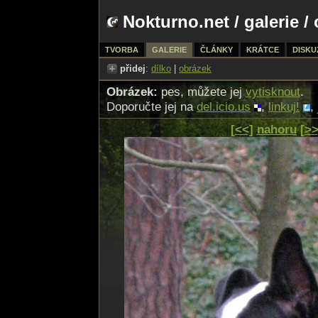
Nokturno.net
/
galerie
/ 
TVORBA
GALERIE
ČLÁNKY
KRÁTCE
DISKU
přidej
:
dílko
|
obrázek
Obrázek:
pes, můžete jej
vytisknout
.
Doporučte jej na
del.icio.us
,
linkuj!
,
[<<]
nahoru
[>>