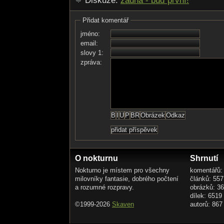
Diskuze:
žádná - buď první!
Přidat komentář
jméno:
email:
slovy 1:
zpráva:
O nokturnu
Shrnutí
Nokturno je místem pro všechny
komentářů:
milovníky fantasie, dobrého počtení
článků: 557
a rozumné rozpravy.
obrázků: 3
dílek: 6519
©1999-2026
Skaven
autorů: 867