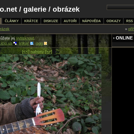
o.net
/
galerie
/ obrázek
ČLÁNKY
KRÁTCE
DISKUZE
AUTOŘI
NÁPOVĚDA
ODKAZY
RSS
rázek
»
při
› ONLINE
ůžete jej
vytisknout
.
.icio.us
,
linkuj!
,
jagg
[<<]
nahoru
[>>]