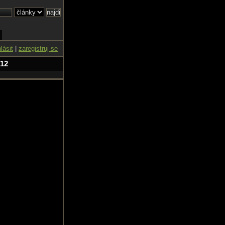
hlásit
|
zaregistruj se
 12