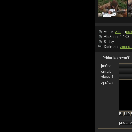
Autor:
zoe
- (
dal
Vloženo: 17.03.
Štítky:
Diskuze:
žádná 
Přidat komentář
jméno:
email:
slovy 1:
zpráva: