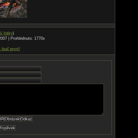
ší fotky
)
2007 | Prohlédnuto: 1770x
- buď první!