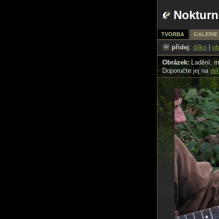
Nokturn
TVORBA
GALERIE
přidej
:
dílko
|
ob
Obrázek:
Ladění, m
Doporučte jej na
del