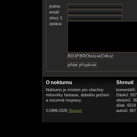
jméno:
email:
slovy 1:
zpráva:
O nokturnu
Shrnutí
Nokturno je místem pro všechny
komentářů:
milovníky fantasie, dobrého počtení
článků: 557
a rozumné rozpravy.
obrázků: 3
dílek: 6519
©1999-2026
Skaven
autorů: 867