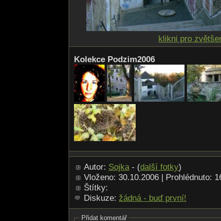
klikni pro zvětše
Kolekce Podzim2006
Autor:
Sojka
- (
další fotky
)
Vloženo: 30.10.2006 | Prohlédnuto: 
Štítky:
Diskuze:
žádná - buď první!
Přidat komentář