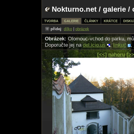
Nokturno.net
/
galerie
/ 
TVORBA
GALERIE
ČLÁNKY
KRÁTCE
DISKU
přidej
:
dílko
|
obrázek
Obrázek:
Olomouc-vchod do parku, mů
Doporučte jej na
del.icio.us
,
linkuj!
,
[<<]
nahoru
[>>