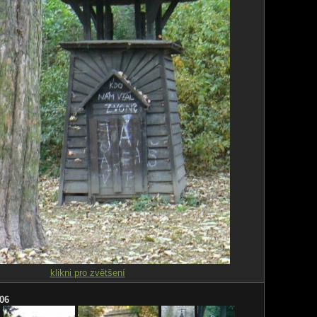
klikni pro zvětšení
06