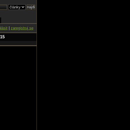
hlásit
|
zaregistruj se
 15