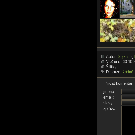
Autor:
Sojka
- (
d
Vloženo: 30.10.
Štítky:
Diskuze:
žádná 
Přidat komentář
jméno:
email:
slovy 1:
zpráva: