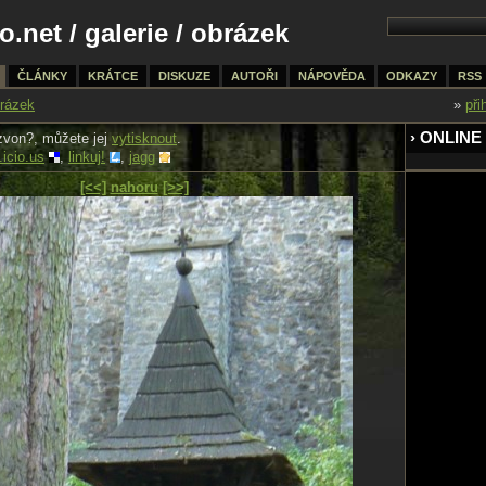
o.net
/
galerie
/ obrázek
ČLÁNKY
KRÁTCE
DISKUZE
AUTOŘI
NÁPOVĚDA
ODKAZY
RSS
rázek
»
při
› ONLINE
zvon?, můžete jej
vytisknout
.
.icio.us
,
linkuj!
,
jagg
[<<]
nahoru
[>>]