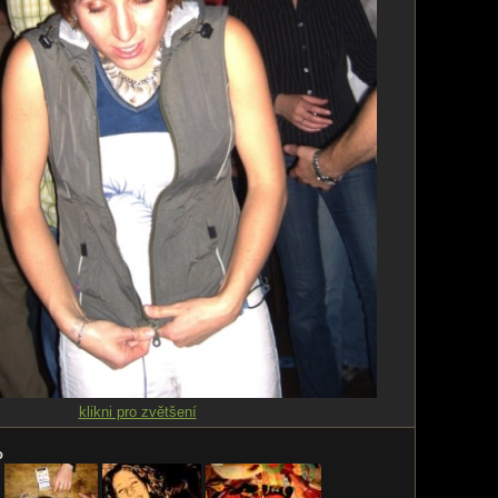
klikni pro zvětšení
o