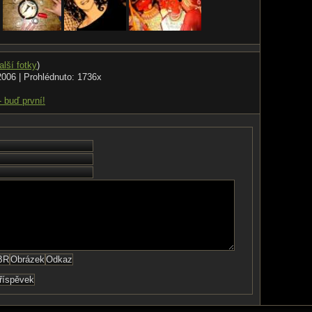
alší fotky
)
2006 | Prohlédnuto: 1736x
- buď první!