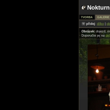
Nokturn
TVORBA
GALERIE
přidej
:
dílko
|
ob
Obrázek:
dojezd, m
Doporučte jej na
del