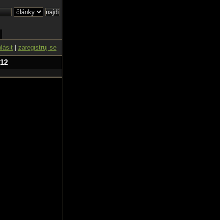
hlásit
|
zaregistruj se
 12