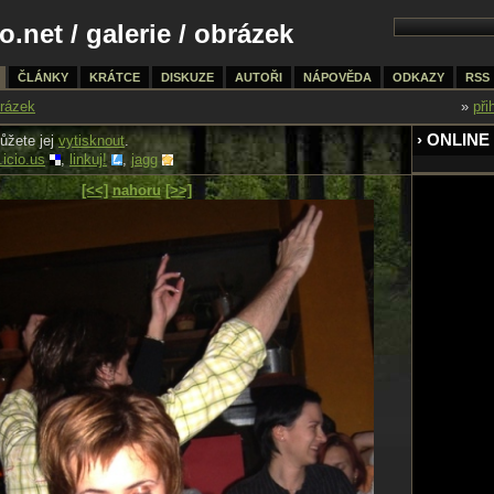
o.net
/
galerie
/ obrázek
ČLÁNKY
KRÁTCE
DISKUZE
AUTOŘI
NÁPOVĚDA
ODKAZY
RSS
rázek
»
při
› ONLINE
ůžete jej
vytisknout
.
.icio.us
,
linkuj!
,
jagg
[<<]
nahoru
[>>]