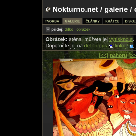
Nokturno.net
/
galerie
/ 
TVORBA
GALERIE
ČLÁNKY
KRÁTCE
DISKU
přidej
:
dílko
|
obrázek
Obrázek:
stěna, můžete jej
vytisknout
.
Doporučte jej na
del.icio.us
,
linkuj!
,
[<<]
nahoru
[>>