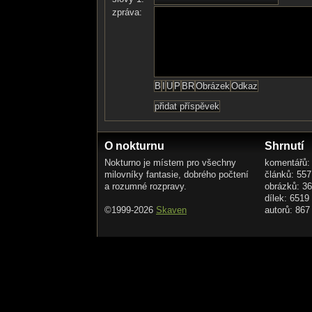
zpráva:
O nokturnu
Shrnutí
Nokturno je místem pro všechny
komentářů:
milovníky fantasie, dobrého počtení
článků: 557
a rozumné rozpravy.
obrázků: 3
dílek: 6519
©1999-2026
Skaven
autorů: 867