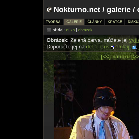
Nokturno.net
/
galerie
/ 
TVORBA
GALERIE
ČLÁNKY
KRÁTCE
DISKU
přidej
:
dílko
|
obrázek
Obrázek:
Zelená barva, můžete jej
vyti
Doporučte jej na
del.icio.us
,
linkuj!
,
[<<]
nahoru
[>>