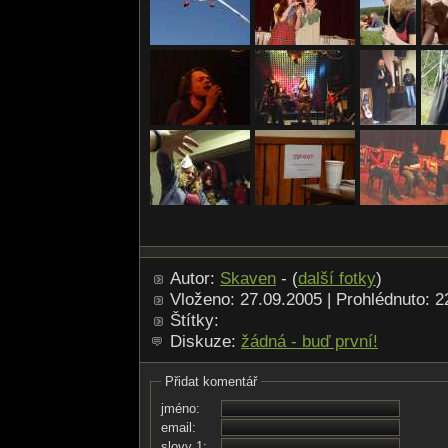
Autor:
Skaven
- (
další fotky
)
Vloženo: 27.09.2005 | Prohlédnuto: 
Štítky:
Diskuze:
žádná - buď první!
Přidat komentář
jméno:
email:
slovy 1: