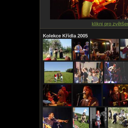
klikni pro zvětše
Kolekce Křídla 2005