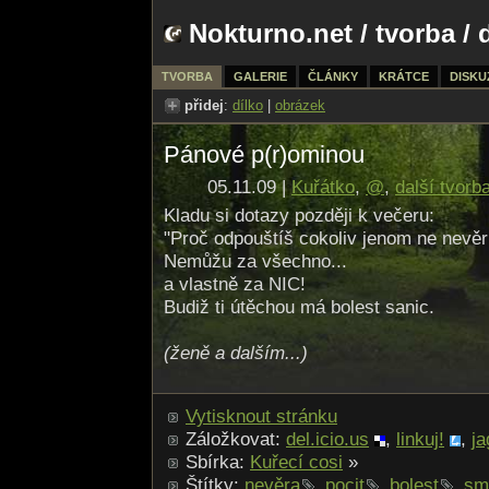
Nokturno.net
/
tvorba
/ 
TVORBA
GALERIE
ČLÁNKY
KRÁTCE
DISKU
přidej
:
dílko
|
obrázek
Pánové p(r)ominou
05.11.09 |
Kuřátko
,
@
,
další tvorb
Kladu si dotazy později k večeru:
"Proč odpouštíš cokoliv jenom ne nevěr
Nemůžu za všechno...
a vlastně za NIC!
Budiž ti útěchou má bolest sanic.
(ženě a dalším...)
Vytisknout stránku
Záložkovat:
del.icio.us
,
linkuj!
,
ja
Sbírka:
Kuřecí cosi
»
Štítky:
nevěra
,
pocit
,
bolest
,
sm