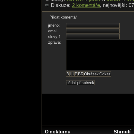
Diskuze:
2 komentáře
, nejnovější: 0
Přidat komentář
jméno:
email:
slovy 1:
zpráva:
O nokturnu
Shrnutí