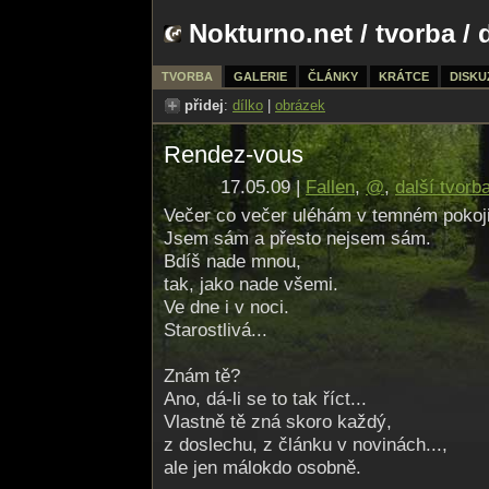
Nokturno.net
/
tvorba
/ 
TVORBA
GALERIE
ČLÁNKY
KRÁTCE
DISKU
přidej
:
dílko
|
obrázek
Rendez-vous
17.05.09 |
Fallen
,
@
,
další tvorb
Večer co večer uléhám v temném pokoji
Jsem sám a přesto nejsem sám.
Bdíš nade mnou,
tak, jako nade všemi.
Ve dne i v noci.
Starostlivá...
Znám tě?
Ano, dá-li se to tak říct...
Vlastně tě zná skoro každý,
z doslechu, z článku v novinách...,
ale jen málokdo osobně.