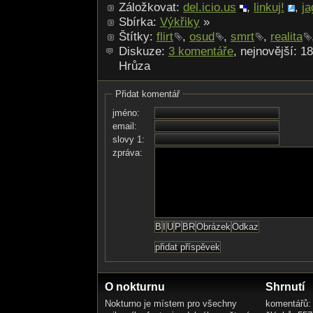
Záložkovat:
del.icio.us
,
linkuj!
,
ja
Sbírka:
Výkřiky
»
Štítky:
flirt
,
osud
,
smrt
,
realita
Diskuze:
3 komentáře
, nejnovější: 1
Hrůza
Přidat komentář
jméno:
email:
slovy 1:
zpráva:
O nokturnu
Shrnutí
Nokturno je místem pro všechny
komentářů: