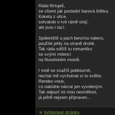
Ráda flirtuješ,
se všemi jak poslední barová štětka.
Koketa z ulice,
sotvakdo o tvé rámě stojí,
ale jsou i tací.
Spáleniště a pach benzínu nalevo,
použité jehly na straně druhé.
Tak ráda sdílíš tu romantiku
se svými milenci
na Nuselském mostě.
I mně se snažíš poblouznit,
nechat mě vychutnat si to světlo.
Rendez-vous,
co nabídne návrat jen vyvoleným.
Tak odpusť mi mou nesmělost,
já ještě nejsem připraven...
Vytisknout stránku