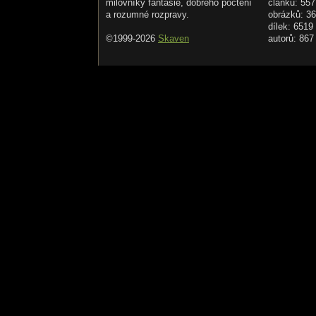
milovníky fantasie, dobrého počtení
článků: 557
a rozumné rozpravy.
obrázků: 3
dílek: 6519
©1999-2026
Skaven
autorů: 867