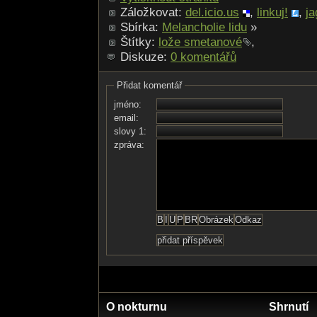
Záložkovat:
del.icio.us
,
linkuj!
,
ja
Sbírka:
Melancholie lidu
»
Štítky:
lože smetanové
,
Diskuze:
0 komentářů
Přidat komentář
jméno:
email:
slovy 1:
zpráva:
O nokturnu
Shrnutí