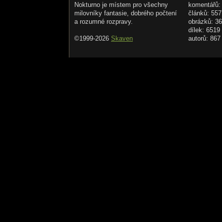
Nokturno je místem pro všechny
komentářů:
milovníky fantasie, dobrého počtení
článků: 557
a rozumné rozpravy.
obrázků: 3
dílek: 6519
©1999-2026
Skaven
autorů: 867