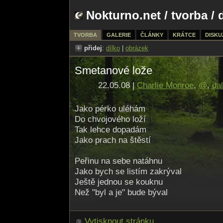
Nokturno.net
/
tvorba
/ 
TVORBA
GALERIE
ČLÁNKY
KRÁTCE
DISKU
přidej
:
dílko
|
obrázek
Smetanové lože
22.05.08 |
Charlie Monroe
,
@
,
dal
Jako pérko uléhám
Do chvojového loží
Tak lehce dopadám
Jako prach na štěstí
Peřinu na sebe natáhnu
Jako bych se listím zakrýval
Ještě jednou se kouknu
Než "byl a je" bude býval
Vytisknout stránku