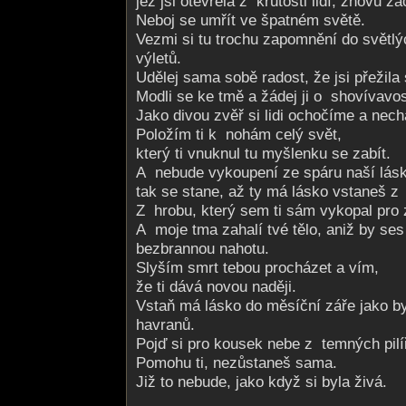
jež jsi otevřela z krutosti lidí, znovu zac
Neboj se umřít ve špatném světě.
Vezmi si tu trochu zapomnění do světlý
výletů.
Udělej sama sobě radost, že jsi přežila
Modli se ke tmě a žádej ji o shovívavos
Jako divou zvěř si lidi ochočíme a nec
Položím ti k nohám celý svět,
který ti vnuknul tu myšlenku se zabít.
A nebude vykoupení ze spáru naší lásk
tak se stane, až ty má lásko vstaneš z
Z hrobu, který sem ti sám vykopal pro 
A moje tma zahalí tvé tělo, aniž by ses
bezbrannou nahotu.
Slyším smrt tebou procházet a vím,
že ti dává novou naději.
Vstaň má lásko do měsíční záře jako by
havranů.
Pojď si pro kousek nebe z temných pilí
Pomohu ti, nezůstaneš sama.
Již to nebude, jako když si byla živá.