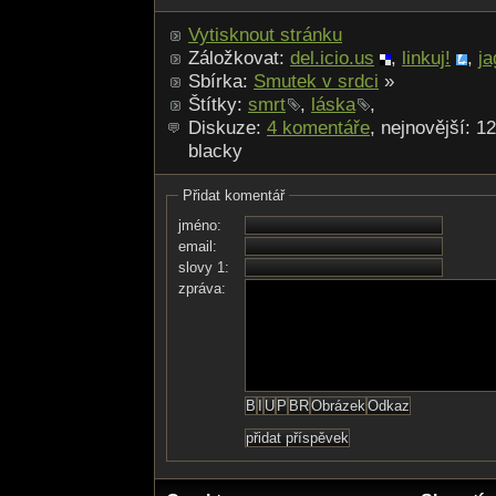
Vytisknout stránku
Záložkovat:
del.icio.us
,
linkuj!
,
ja
Sbírka:
Smutek v srdci
»
Štítky:
smrt
,
láska
,
Diskuze:
4 komentáře
, nejnovější: 1
blacky
Přidat komentář
jméno:
email:
slovy 1:
zpráva: