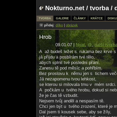
Nokturno.net
/
tvorba
/ 
TVORBA
GALERIE
ČLÁNKY
KRÁTCE
DISKU
přidej
:
dílko
|
obrázek
Hrob
09.01.07 |
Nyat
,
@
,
další tvorb
A až budeš ležet s rukama bez krve s j
já přijdu a posbírám tvé tělo,
abych splnil tvé poslední přání.
Zanesu tě pod měsíc a pohřbím.
Bez proslovu k němu jen s tichem več
Já nezapomenu tvou lehkost,
se kterou si milovala tmu v mém srdci.
A počkám u tvého hrobu, dokud si nebu
že je čas tě vzbudit.
Nejsem tvůj anděl a nespasím tě.
Chci jen být u tvého zrození, které je 
Dal jsem ti kousek sebe, aby se žíly,