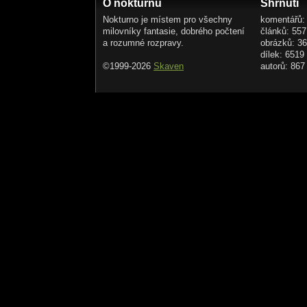
O nokturnu
Shrnutí
Nokturno je místem pro všechny
komentářů:
milovníky fantasie, dobrého počtení
článků: 557
a rozumné rozpravy.
obrázků: 3
dílek: 6519
©1999-2026
Skaven
autorů: 867