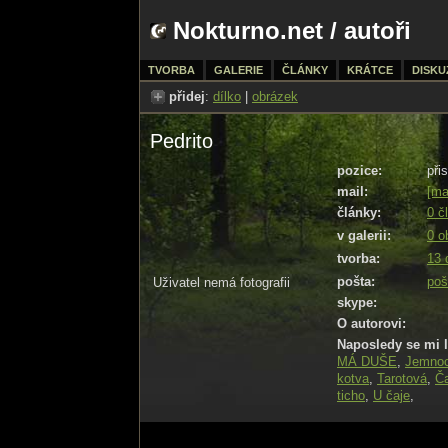
Nokturno.net
/ autoři
TVORBA
GALERIE
ČLÁNKY
KRÁTCE
DISKU
přidej
:
dílko
|
obrázek
Pedrito
pozice:
při
mail:
[ma
články:
0 č
v galerii:
0 o
tvorba:
13 
pošta:
pošl
Uživatel nemá fotografii
skype:
O autorovi:
Naposledy se mi l
MÁ DUŠE
,
Jemnoc
kotva
,
Tarotová
,
Ča
ticho
,
U čaje
,