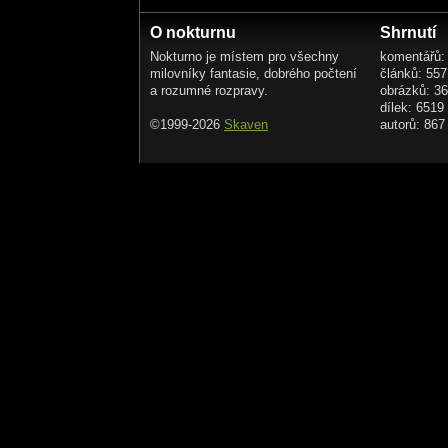
O nokturnu
Shrnutí
Nokturno je místem pro všechny
komentářů:
milovníky fantasie, dobrého počtení
článků: 557
a rozumné rozpravy.
obrázků: 3
dílek: 6519
©1999-2026
Skaven
autorů: 867