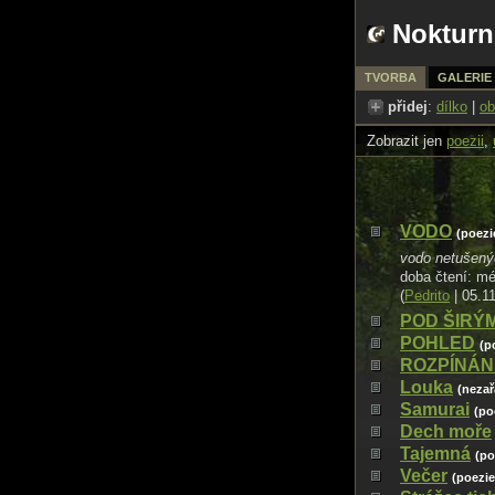
Nokturn
TVORBA
GALERIE
přidej
:
dílko
|
ob
Zobrazit jen
poezii
,
VODO
(poezi
vodo netušených
doba čtení: m
(
Pedrito
| 05.1
POD ŠIRÝ
POHLED
(p
ROZPÍNÁN
Louka
(nezař
Samurai
(po
Dech moře
Tajemná
(po
Večer
(poezie