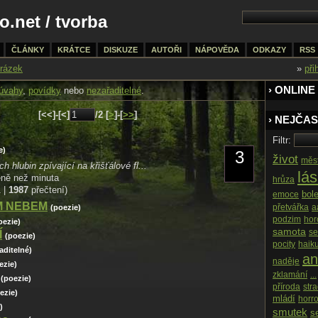
o.net
/
tvorba
ČLÁNKY
KRÁTCE
DISKUZE
AUTOŘI
NÁPOVĚDA
ODKAZY
RSS
rázek
»
při
› ONLINE
úvahy
,
povídky
nebo
nezařaditelné
.
[<<]-[<]
/2 [
>
]-[
>>
]
› NEJČAS
Filtr:
e)
3
život
měs
 hlubin zpívající na křišťálové fl...
lá
éně než minuta
hrůza
1 |
1987
přečtení)
bol
emoce
M NEBEM
přetvářka
a
(poezie)
podzim
hor
oezie)
samota
s
Í
(poezie)
pocity
haik
aditelné)
ant
naděje
ezie)
zklamání
...
(poezie)
příroda
str
ezie)
mládí
horro
)
smutek
s