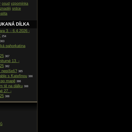
y
osud
vzpomínka
znaděj
srdce
ealita
UKANÁ DÍLKA
ara 3. - 6.4.2026 -
C
254
363
cká pahorkatina
025
367
iturné 13. -
025
382
i nepíšeš?
385
able s Kateřinou
386
 po mapě
386
m tě na dálku
388
né 27. -
025
388
řů