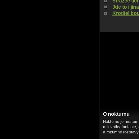
Strážce tic
Jde to i jin
Krotitel bou
O nokturnu
Nokturno je místem
milovníky fantasie,
a rozumné rozpravy