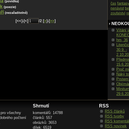
ha
(povídka)
fantas
čas
ak
(poezie)
nenávist
be
ří
(nezařaditelné)
zoufalství
r
[<<]-[<]
/2 [
>
]-[
>>
]
› NEOKO
Vítání j
KONE
hm, 36
Litenči
30.9. -
2.10.2
Předmin
15.6.2
Proč m
Ňáký tr
Prstem
Objímá
Minitur
29.6.2
Shrnutí
RSS
RSS článků
 pro všechny
komentářů: 14788
RSS tvorby
 dobrého počtení
článků: 557
RSS komentá
.
obrázků: 3653
RSS novinek
dílek: 6519