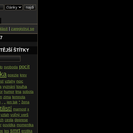
hlásit
|
zaregistruj se
 7
TĚJŠÍ ŠTÍTKY
pocit
to
svoboda
ska
poezie
krev
noc
est
vztahy
touha
a
vyznání
or
humor
tma
sobota
en
zima
temnota
u
.
..
jen tak
*
žena
ilistí
marnost
x
voľný verš
vztah
ach
cesta
deprese
r
povídka
momentka
smrt
ex
les
erotika