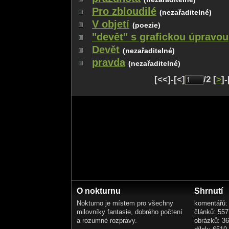
Pro zbloudilé
(nezařaditelné)
V objetí
(poezie)
"devět" s grafickou úpravou
Devět
(nezařaditelné)
pravda
(nezařaditelné)
[<<]-[<]
/2 [
>
]-
O nokturnu
Shrnutí
Nokturno je místem pro všechny
komentářů:
milovníky fantasie, dobrého počtení
článků: 557
a rozumné rozpravy.
obrázků: 3