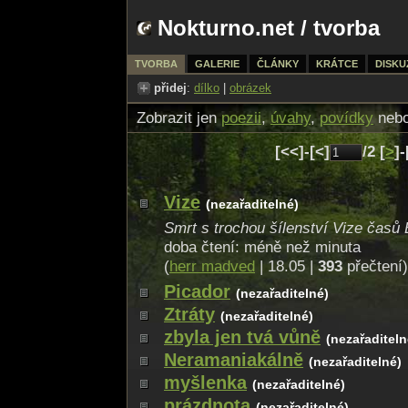
Nokturno.net
/
tvorba
TVORBA
GALERIE
ČLÁNKY
KRÁTCE
DISKU
přidej
:
dílko
|
obrázek
Zobrazit jen
poezii
,
úvahy
,
povídky
neb
[<<]-[<]
/2 [
>
]-
Vize
(nezařaditelné)
Smrt s trochou šílenství Vize časů
doba čtení: méně než minuta
(
herr madved
| 18.05 |
393
přečtení
Picador
(nezařaditelné)
Ztráty
(nezařaditelné)
zbyla jen tvá vůně
(nezařaditeln
Neramaniakálně
(nezařaditelné)
myšlenka
(nezařaditelné)
prázdnota
(nezařaditelné)