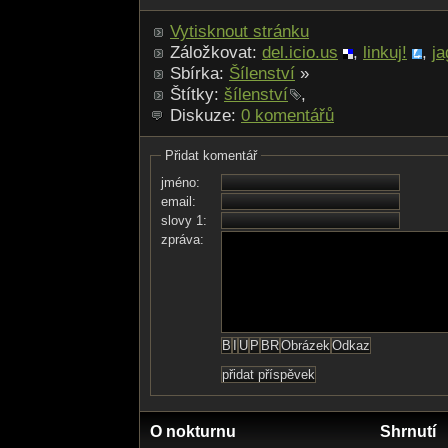
Vytisknout stránku
Záložkovat:
del.icio.us
,
linkuj!
,
ja
Sbírka:
Šílenství
»
Štítky:
šílenství
,
Diskuze:
0 komentářů
Přidat komentář
jméno:
email:
slovy 1:
zpráva:
O nokturnu
Shrnutí