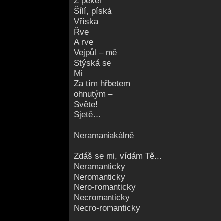
Z pekel
Šílí, píská
Vříska
Řve
A rve
Vejpůl – mě
Stýská se
Mi
Za tím hřbetem
ohnutým –
Světe!
Sjetě…
Neramaniakálně
Zdáš se mi, vídám Tě...
Neramanticky
Neromanticky
Nero-romanticky
Necromanticky
Necro-romanticky