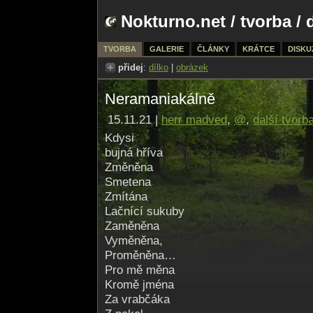
Nokturno.net
/
tvorba
/ 
TVORBA
GALERIE
ČLÁNKY
KRÁTCE
DISKU
přidej
:
dílko
|
obrázek
Neramaniakálně
15.11.21 |
herr madved
,
@
,
další tvorb
Kdysi
bujná hříva
Změněna
Smetena
Zmítána
Lačnící sukuby
Zaměněna
Vyměněna,
Proměněna…
Pro mě měna
Kromě jména
Za vrabčáka