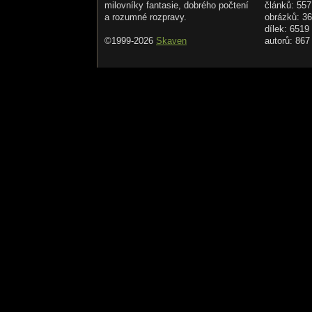
milovníky fantasie, dobrého počtení
článků: 557
a rozumné rozpravy.
obrázků: 3
dílek: 6519
©1999-2026
Skaven
autorů: 867