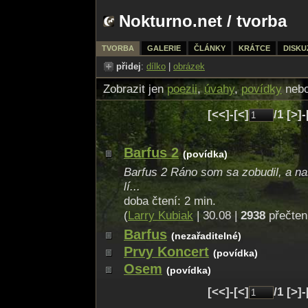
Nokturno.net
/
tvorba
TVORBA
GALERIE
ČLÁNKY
KRÁTCE
DISKU
přidej
:
dílko
|
obrázek
Zobrazit jen
poezii
,
úvahy
,
povídky
neb
[<<]-[<]
/1 [>]
Barfus 2
(povídka)
Barfus 2 Ráno som sa zobudil, a na
lí...
doba čtení: 2 min.
(
Larry Kubiak
| 30.08 |
2938
přečten
Barfus
(nezařaditelné)
Prvy Koncert
(povídka)
Osem
(povídka)
[<<]-[<]
/1 [>]