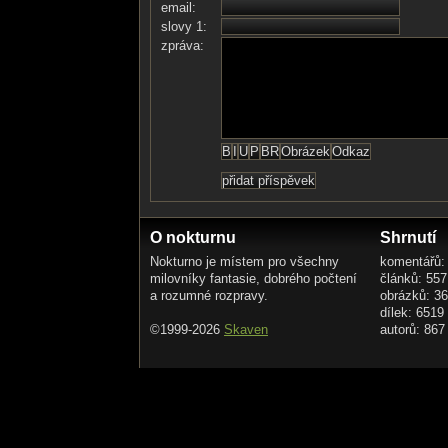
email:
slovy 1:
zpráva:
O nokturnu
Shrnutí
Nokturno je místem pro všechny
komentářů:
milovníky fantasie, dobrého počtení
článků: 557
a rozumné rozpravy.
obrázků: 3
dílek: 6519
©1999-2026
Skaven
autorů: 867