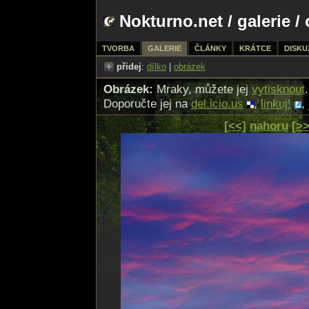
Nokturno.net
/
galerie
/ 
TVORBA
GALERIE
ČLÁNKY
KRÁTCE
DISKU
přidej
:
dílko
|
obrázek
Obrázek:
Mraky, můžete jej
vytisknout
.
Doporučte jej na
del.icio.us
,
linkuj!
,
[<<]
nahoru
[>>