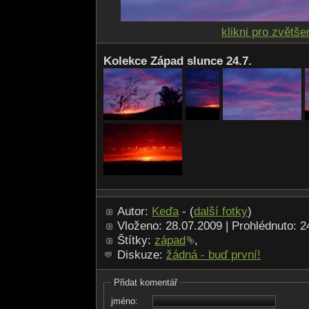
klikni pro zvětše
Kolekce Západ slunce 24.7.
Autor:
Keďa
- (
další fotky
)
Vloženo: 28.07.2009 | Prohlédnuto: 
Štítky:
západ
,
Diskuze:
žádná - buď první!
Přidat komentář
jméno: