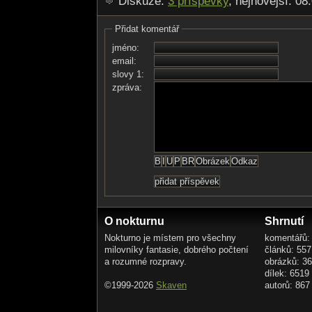
Diskuze:
3 příspěvky
, nejnovější: 08
Přidat komentář
jméno:
email:
slovy 1:
zpráva:
O nokturnu
Shrnutí
Nokturno je místem pro všechny
komentářů:
milovníky fantasie, dobrého počtení
článků: 557
a rozumné rozpravy.
obrázků: 3
dílek: 6519
©1999-2026
Skaven
autorů: 867