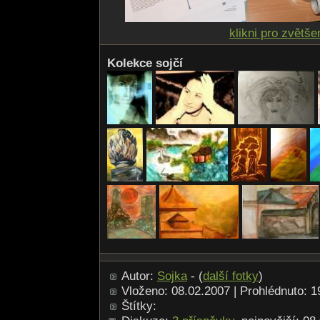
klikni pro zvětše
Kolekce sojčí
Autor:
Sojka
- (
další fotky
)
Vloženo: 08.02.2007 | Prohlédnuto: 
Štítky: