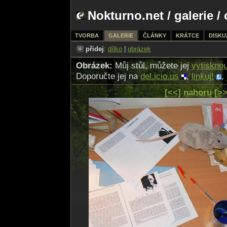
Nokturno.net
/
galerie
/ 
TVORBA
GALERIE
ČLÁNKY
KRÁTCE
DISKU
přidej
:
dílko
|
obrázek
Obrázek:
Můj stůl, můžete jej
vytisknou
Doporučte jej na
del.icio.us
,
linkuj!
,
[<<]
nahoru
[>>