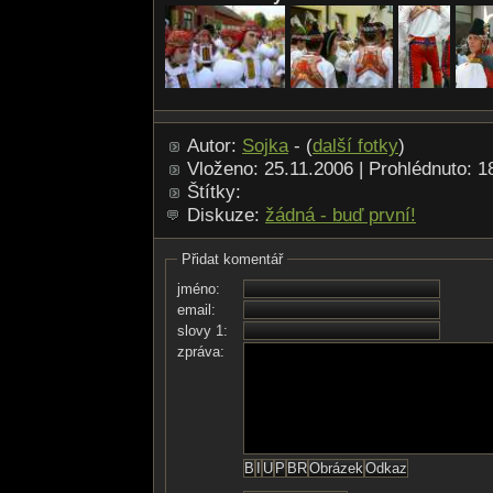
Autor:
Sojka
- (
další fotky
)
Vloženo: 25.11.2006 | Prohlédnuto: 
Štítky:
Diskuze:
žádná - buď první!
Přidat komentář
jméno:
email:
slovy 1:
zpráva: