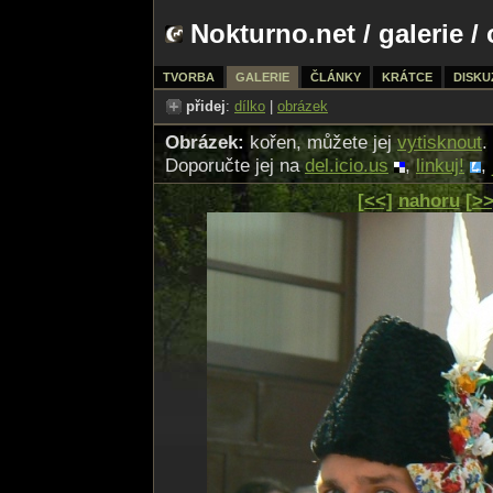
Nokturno.net
/
galerie
/ 
TVORBA
GALERIE
ČLÁNKY
KRÁTCE
DISKU
přidej
:
dílko
|
obrázek
Obrázek:
kořen, můžete jej
vytisknout
.
Doporučte jej na
del.icio.us
,
linkuj!
,
[<<]
nahoru
[>>