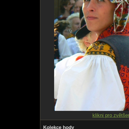
klikni pro zvětše
Kolekce hody