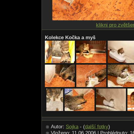
klikni pro zvětše
Kolekce Kočka a myš
Autor:
Sojka
- (
další fotky
)
Vloženo: 11.06.2006 | Prohlédnuto: 