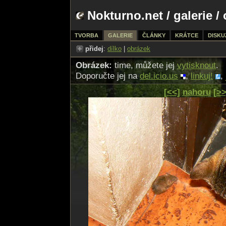
Nokturno.net
/
galerie
/ 
TVORBA
GALERIE
ČLÁNKY
KRÁTCE
DISKU
přidej
:
dílko
|
obrázek
Obrázek:
time, můžete jej
vytisknout
.
Doporučte jej na
del.icio.us
,
linkuj!
,
[<<]
nahoru
[>>