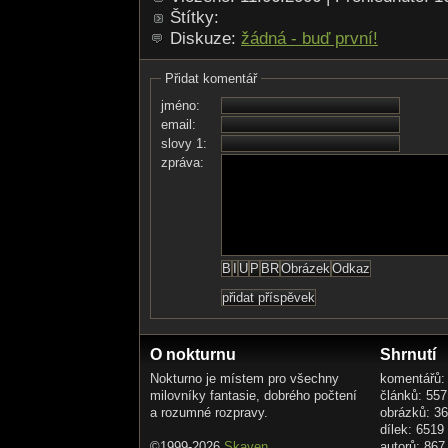
Štítky:
Diskuze:
žádná - buď první!
Přidat komentář
jméno:
email:
slovy 1:
zpráva:
O nokturnu
Shrnutí
Nokturno je místem pro všechny
komentářů:
milovníky fantasie, dobrého počtení
článků: 557
a rozumné rozpravy.
obrázků: 3
dílek: 6519
©1999-2026
Skaven
autorů: 867